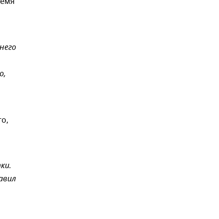
ремя
 него
о,
о,
ки.
бавил