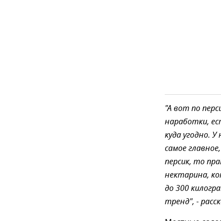
"А вот по пер
наработки, ес
куда угодно. 
самое главное
персик, то пра
нектарина, ко
до 300 килогр
тренд", - расс