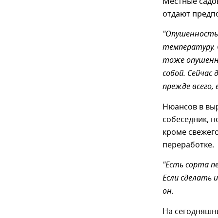
Местные садов
отдают предп
"Опушенность
температуру. О
тоже опушенна
собой. Сейчас
прежде всего, 
Нюансов в вы
собеседник, н
кроме свежего
переработке.
"Есть сорта п
Если сделать и
он.
На сегодняшни