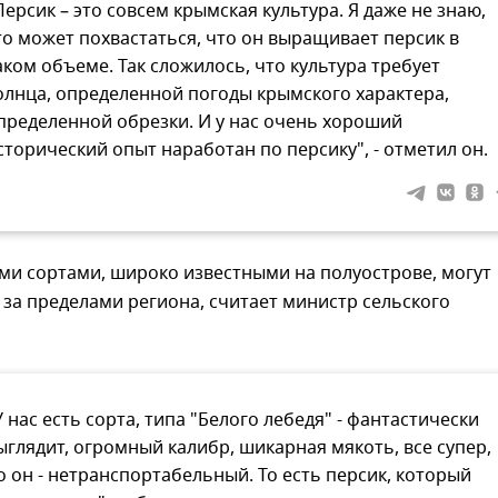
Персик – это совсем крымская культура. Я даже не знаю,
то может похвастаться, что он выращивает персик в
аком объеме. Так сложилось, что культура требует
олнца, определенной погоды крымского характера,
пределенной обрезки. И у нас очень хороший
сторический опыт наработан по персику", - отметил он.
ми сортами, широко известными на полуострове, могут
за пределами региона, считает министр сельского
У нас есть сорта, типа "Белого лебедя" - фантастически
ыглядит, огромный калибр, шикарная мякоть, все супер,
о он - нетранспортабельный. То есть персик, который