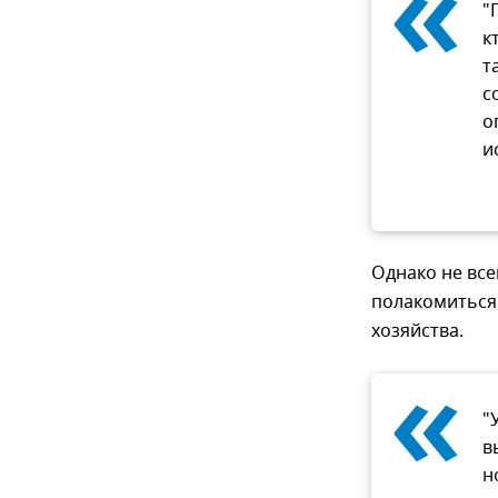
«
"
к
т
с
о
и
Однако не все
полакомиться 
хозяйства.
«
"
в
н