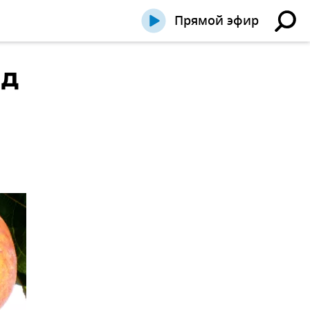
Прямой эфир
нд
з