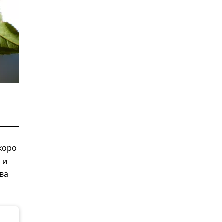
коро
 и
ва