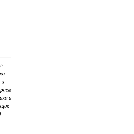
ие
ки
 и
ираем
ика и
ящик
й