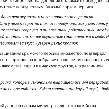
одческие хозяйства, дополнил он, также в последнее в
очтение неопушенным, "лысым" сортам персика.
 дает персику возможность правильно переносить
на у него не просто так, все продумано, как у миндаля, у
я зеленая скорлупа, а они все-таки родственники между
 действительно, менее опушенные сорта персика в моде. Н
его любят за вкус", - уверен Денис Кратюк.
ращивании крымского персика множество, подтвердил
о его сортовое разнообразие позволяет использовать ег
 лакомства, еще и в виде сухофруктов, и в различной
ерсика, которые изначально выращивались для переработ
з них пюре либо сок - будет совершенно другой вкус", - до
й день, по словам министра сельского хозяйства