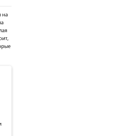
 на
ла
лая
оит,
орые
и