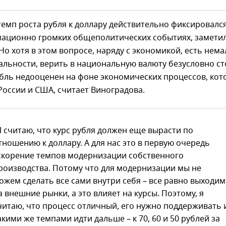
емп роста рубля к доллару действительно фиксировался
ационно громких общеполитических событиях, замети
Но хотя в этом вопросе, наряду с экономикой, есть нема
льности, верить в национальную валюту безусловно ст
убль недооценен на фоне экономических процессов, кот
России и США, считает Виноградова.
Я считаю, что курс рубля должен еще вырасти по
тношению к доллару. А для нас это в первую очередь
скорение темпов модернизации собственного
роизводства. Потому что для модернизации мы не
ожем сделать все сами внутри себя – все равно выходим
а внешние рынки, а это влияет на курсы. Поэтому, я
читаю, что процесс отличный, его нужно поддерживать 
акими же темпами идти дальше – к 70, 60 и 50 рублей за