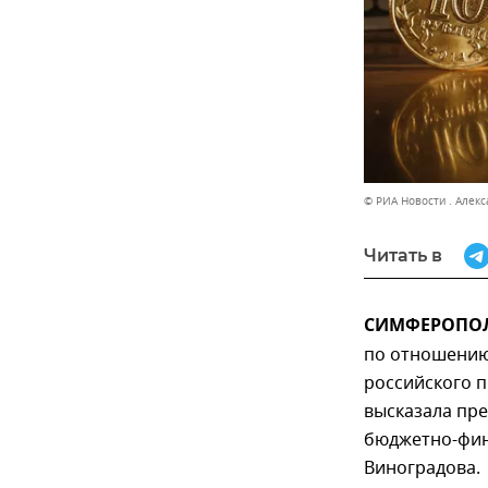
© РИА Новости . Алек
Читать в
СИМФЕРОПОЛЬ
по отношению
российского п
высказала пре
бюджетно-фин
Виноградова.