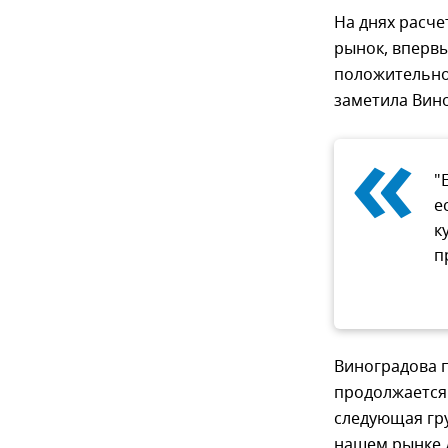
На днях расче
рынок, впервые
положительно
заметила Вин
«
"
е
к
п
Виноградова п
продолжается 
следующая гру
нашем рынке 