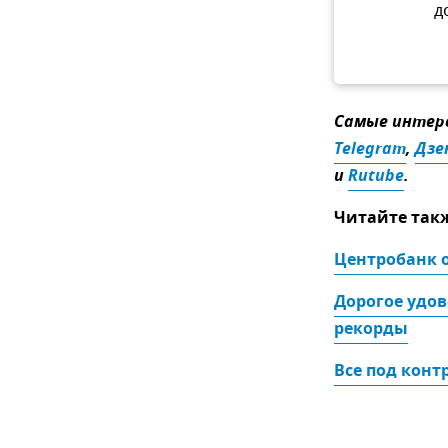
д
Самые интере
Telegram
,
Дзе
и
Rutube
.
Читайте так
Центробанк 
Дорогое удов
рекорды
Все под конт