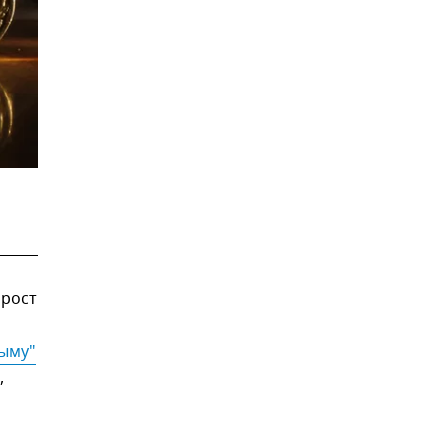
 рост
и
рыму"
,