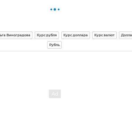
ьга Виноградова
Курс рубля
Курс доллара
Курс валют
Долл
Рубль