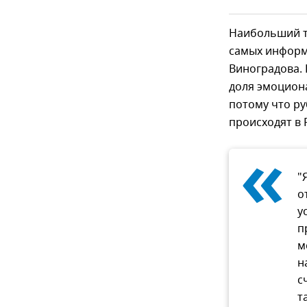
Наибольший т
самых информ
Виноградова. 
доля эмоциона
потому что р
происходят в 
«
"
о
у
п
м
н
с
т