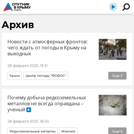
Архив
Новости с атмосферных фронтов:
чего ждать от погоды в Крыму на
выходных
28 февраля 2025, 19:31
Крым
Центр погоды "ФОБОС"
Еще
3
Евгений Тишковец
Погода в Крыму
Почему добыча редкоземельных
Крымская погода
металлов не всегда оправдана –
ученый
28 февраля 2025, 18:34
Редкоземельные металлы
Мнения
Еще
6