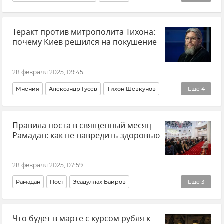
Алексей ГУСЕВ
Теракт против митрополита Тихона:
КФУ (Крымский федеральный университет)
почему Киев решился на покушение
Наука и технологии
Полезные ископаемые
Крым
Россия
28 февраля 2025, 09:45
Мнения
Александр Гусев
Тихон Шевкунов
Еще
4
Покушение
Новости
Украина
Теракт
Правила поста в священный месяц
Рамадан: как не навредить здоровью
28 февраля 2025, 07:59
Рамадан
Пост
Эсадуллах Баиров
Еще
3
Совет эксперта
Религия
Мусульмане
Что будет в марте с курсом рубля к