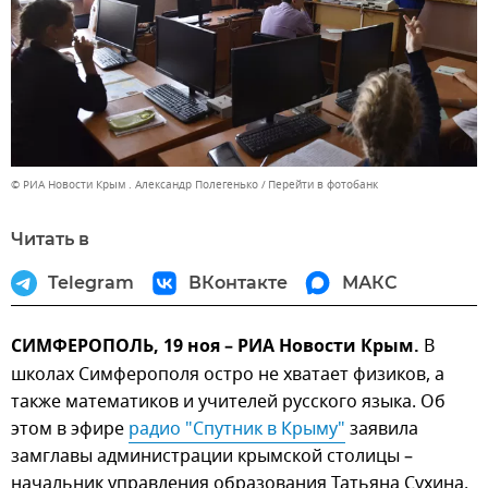
© РИА Новости Крым . Александр Полегенько
Перейти в фотобанк
Читать в
Telegram
ВКонтакте
МАКС
СИМФЕРОПОЛЬ, 19 ноя – РИА Новости Крым.
В
школах Симферополя остро не хватает физиков, а
также математиков и учителей русского языка. Об
этом в эфире
радио "Спутник в Крыму"
заявила
замглавы администрации крымской столицы –
начальник управления образования Татьяна Сухина.