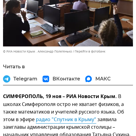
© РИА Новости Крым . Александр Полегенько
Перейти в фотобанк
Читать в
Telegram
ВКонтакте
МАКС
СИМФЕРОПОЛЬ, 19 ноя – РИА Новости Крым.
В
школах Симферополя остро не хватает физиков, а
также математиков и учителей русского языка. Об
этом в эфире
радио "Спутник в Крыму"
заявила
замглавы администрации крымской столицы –
начальник управления образования Татьяна Сухина.