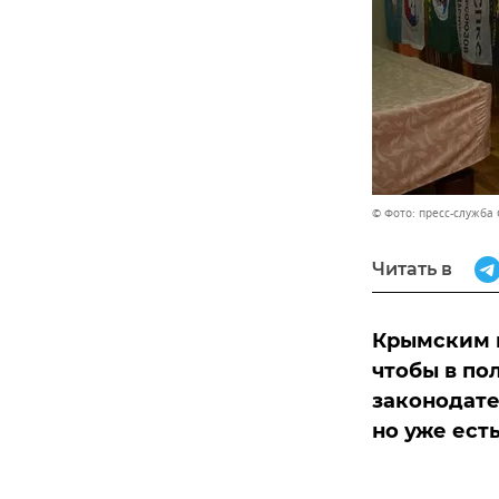
© Фото: пресс-служба
Читать в
Крымским 
чтобы в по
законодате
но уже ест