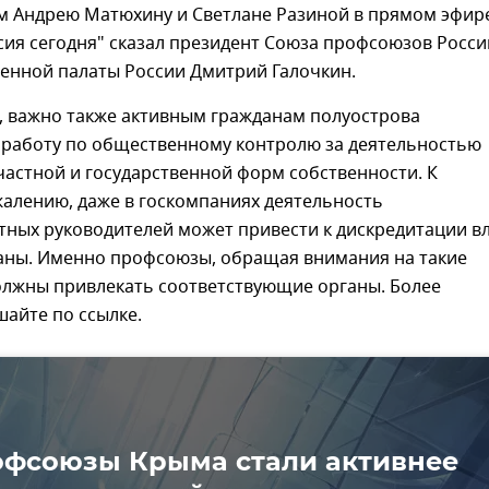
м Андрею Матюхину и Светлане Разиной в прямом эфир
сия сегодня" сказал президент Союза профсоюзов Росси
енной палаты России Дмитрий Галочкин.
, важно также активным гражданам полуострова
 работу по общественному контролю за деятельностью
астной и государственной форм собственности. К
алению, даже в госкомпаниях деятельность
тных руководителей может привести к дискредитации в
раны. Именно профсоюзы, обращая внимания на такие
олжны привлекать соответствующие органы. Более
айте по ссылке.
фсоюзы Крыма стали активнее