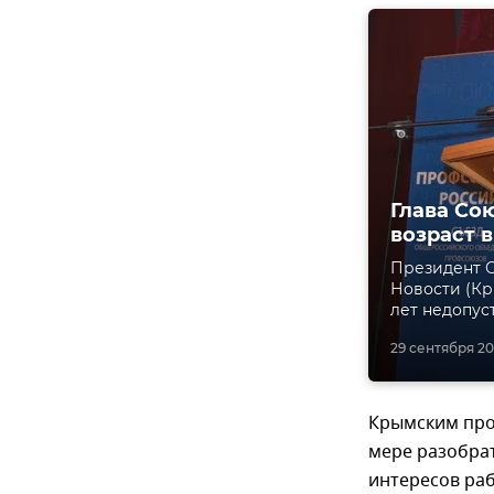
Глава Со
возраст 
Президент 
Новости (Кр
лет недопус
29 сентября 201
Крымским про
мере разобра
интересов раб