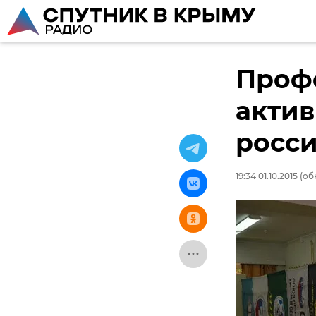
Проф
актив
росс
19:34 01.10.2015
(обн