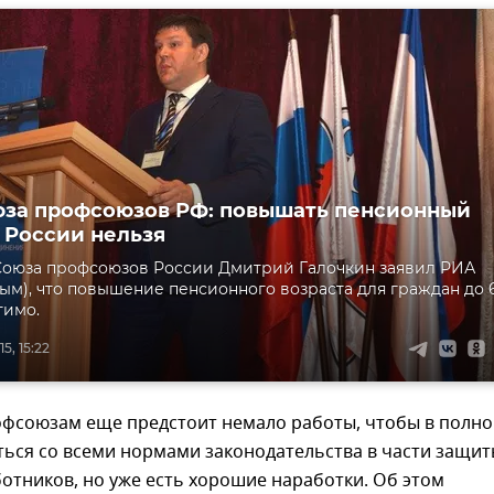
юза профсоюзов РФ: повышать пенсионный
в России нельзя
Союза профсоюзов России Дмитрий Галочкин заявил РИА
ым), что повышение пенсионного возраста для граждан до 
тимо.
5, 15:22
фсоюзам еще предстоит немало работы, чтобы в полно
ться со всеми нормами законодательства в части защи
отников, но уже есть хорошие наработки. Об этом