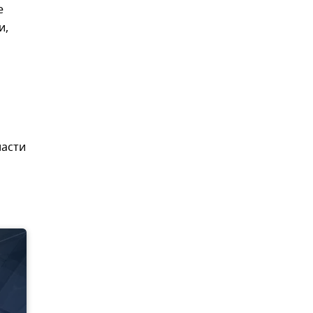
е
и,
ласти