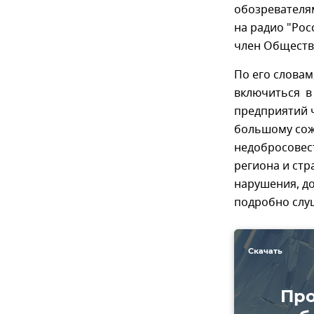
обозревателя
на радио "Рос
член Обществ
По его словам
включиться в
предприятий ч
большому сож
недобросовес
региона и ст
нарушения, д
подробно слуш
Скачать
Про