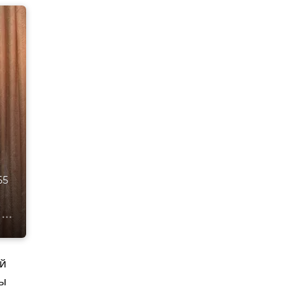
65
й
ты