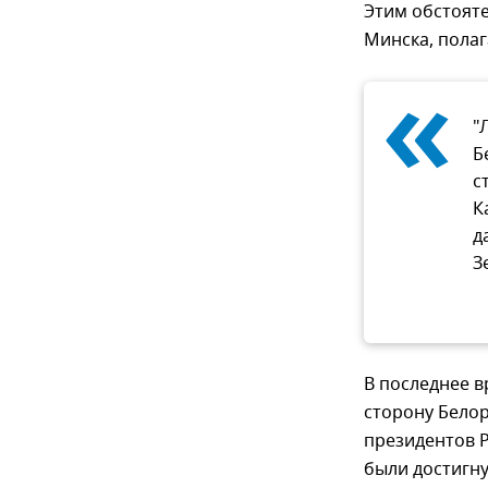
Этим обстоят
Минска, полаг
«
"
Б
с
К
д
З
В последнее в
сторону Белор
президентов 
были достигн