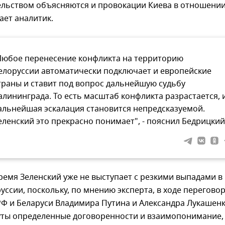
ельством объясняются и провокации Киева в отношени
ает аналитик.
Любое перенесение конфликта на территорию
елоруссии автоматически подключает и европейские
траны и ставит под вопрос дальнейшую судьбу
алининграда. То есть масштаб конфликта разрастается, 
альнейшая эскалация становится непредсказуемой.
еленский это прекрасно понимает", - пояснил Бедрицкий
ремя Зеленский уже не выступает с резкими выпадами в
уссии, поскольку, по мнению эксперта, в ходе перегово
РФ и Беларуси Владимира Путина и Александра Лукашен
уты определенные договоренности и взаимопонимание,