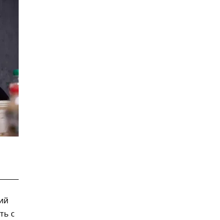
ий
ть с