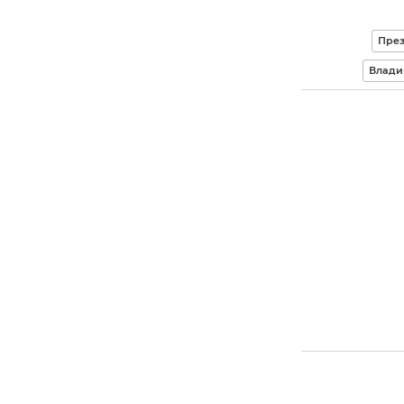
През
Влади