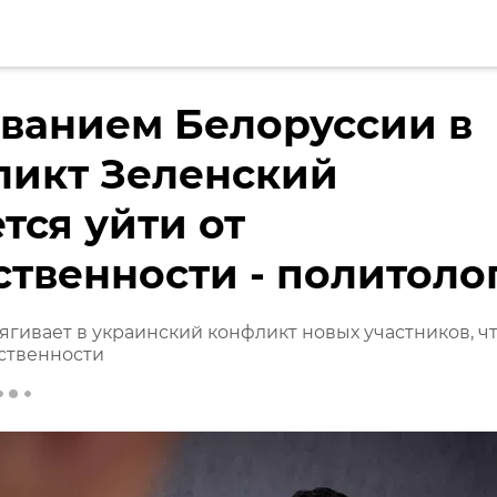
ванием Белоруссии в
ликт Зеленский
тся уйти от
ственности - политоло
ягивает в украинский конфликт новых участников, ч
тственности