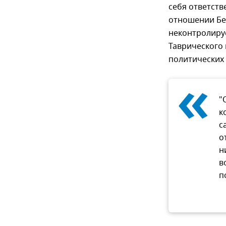
себя ответств
отношении Бел
неконтролируе
Таврического
политических
«
"
к
с
о
н
в
п