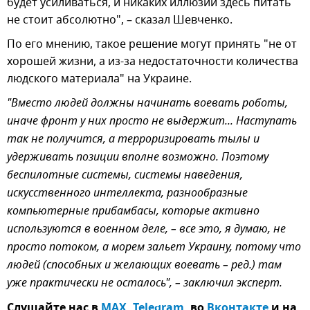
будет усиливаться, и никаких иллюзий здесь питать
не стоит абсолютно", – сказал Шевченко.
По его мнению, такое решение могут принять "не от
хорошей жизни, а из-за недостаточности количества
людского материала" на Украине.
"Вместо людей должны начинать воевать роботы,
иначе фронт у них просто не выдержит... Наступать
так не получится, а терроризировать тылы и
удерживать позиции вполне возможно. Поэтому
беспилотные системы, системы наведения,
искусственного интеллекта, разнообразные
компьютерные прибамбасы, которые активно
используются в военном деле, – все это, я думаю, не
просто потоком, а морем зальет Украину, потому что
людей (способных и желающих воевать – ред.) там
уже практически не осталось", – заключил эксперт.
Слушайте нас в
MAX
,
Telegram
, во
Вконтакте
и на