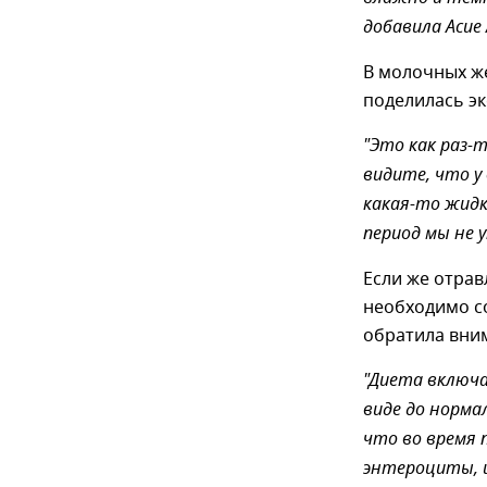
добавила Асие
В молочных же
поделилась эк
"Это как раз-
видите, что у
какая-то жидк
период мы не 
Если же отрав
необходимо со
обратила вни
"Диета включа
виде до норма
что во время 
энтероциты, 