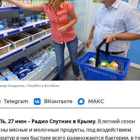
сандр Кондратюк
Перейти в фотобанк
Telegram
ВКонтакте
МАКС
, 27 июн – Радио Спутник в Крыму.
В летний сезон
сны мясные и молочные продукты, под воздействием
ратур в них быстрее всего размножаются бактерии, в т