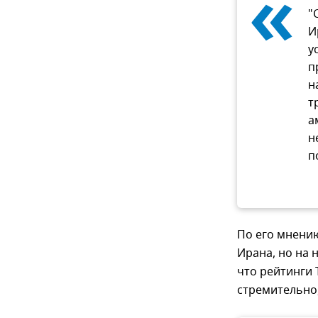
«
"
И
у
п
н
т
а
н
п
По его мнению
Ирана, но на 
что рейтинги 
стремительно,