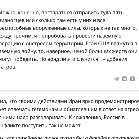
Можно, конечно, постараться отправить туда пять
вианосцев или сколько там есть у них и все
оеспособные вооруженные силы, которых не так много,
ежду прочим, и попробовать провести наземную
перацию с обстрелом территории. Если США ввяжутся в
аземную войну, то, наверное, ценой больших жертв они
могут победить. Но вряд ли это случится", – добавил
атров.
тил, что своими действиями Иран ярко продемонстриро
дует отвечать гегемонам и обнаглевшим в ответ на агре
с ними надо разговаривать. К сожалению, Россия в
нфликте поступить так не может.
ь, как гражданин, тоже сказал бы: а давайте тактическ