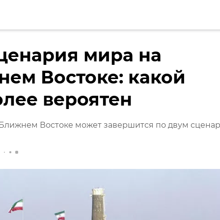
ценария мира на
ем Востоке: какой
лее вероятен
 Ближнем Востоке может завершится по двум сцена