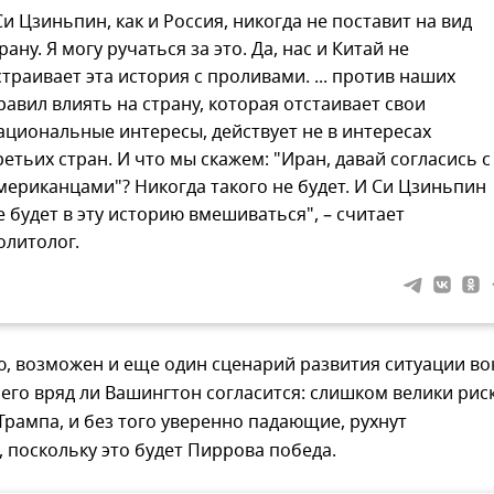
Си Цзиньпин, как и Россия, никогда не поставит на вид
рану. Я могу ручаться за это. Да, нас и Китай не
страивает эта история с проливами. ... против наших
равил влиять на страну, которая отстаивает свои
ациональные интересы, действует не в интересах
ретьих стран. И что мы скажем: "Иран, давай согласись с
мериканцами"? Никогда такого не будет. И Си Цзиньпин
е будет в эту историю вмешиваться", – считает
олитолог.
, возможен и еще один сценарий развития ситуации во
него вряд ли Вашингтон согласится: слишком велики рис
Трампа, и без того уверенно падающие, рухнут
 поскольку это будет Пиррова победа.