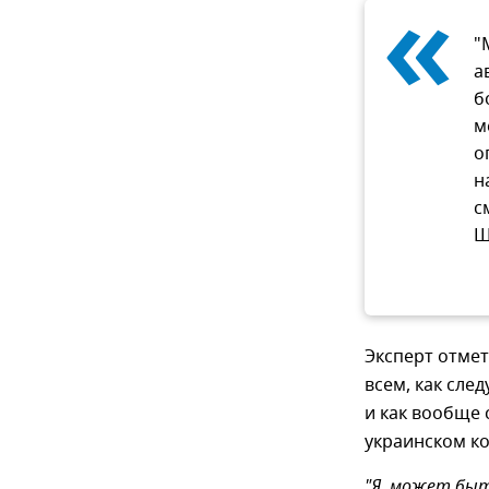
«
"
а
б
м
о
н
с
Ш
Эксперт отме
всем, как сле
и как вообще 
украинском ко
"Я, может быт