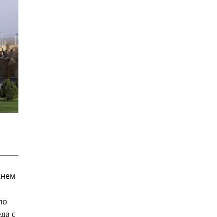
жнем
по
да с