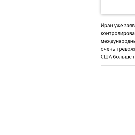
Иран уже заяв
контролироват
международные
очень тревожн
США больше п