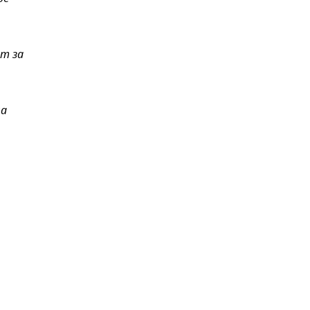
ет за
на