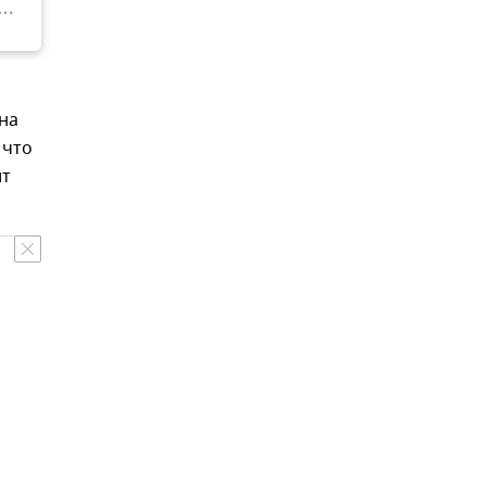
на
 что
ит