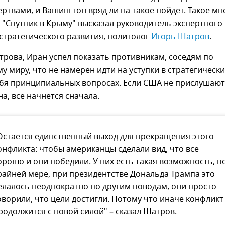
твами, и Вашингтон вряд ли на такое пойдет. Такое мн
 "Спутник в Крыму" высказал руководитель экспертного
стратегического развития, политолог
Игорь Шатров
.
рова, Иран успел показать противникам, соседям по
му миру, что не намерен идти на уступки в стратегически
ебя принципиальных вопросах. Если США не прислушают
а, все начнется сначала.
Остается единственный выход для прекращения этого
онфликта: чтобы американцы сделали вид, что все
орошо и они победили. У них есть такая возможность, п
райней мере, при президентстве Дональда Трампа это
елалось неоднократно по другим поводам, они просто
оворили, что цели достигли. Потому что иначе конфликт
родолжится с новой силой" – сказал Шатров.