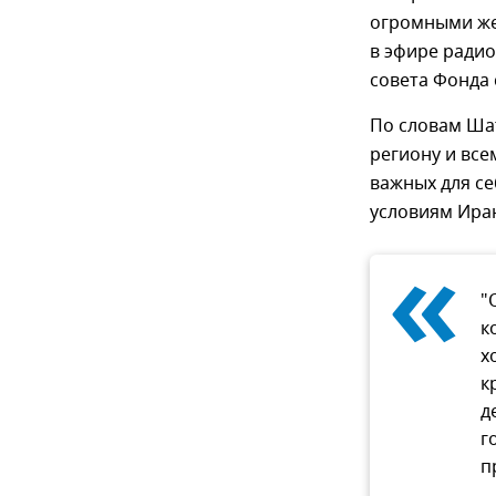
огромными жер
в эфире радио
совета Фонда 
По словам Шат
региону и все
важных для с
условиям Иран
«
"
к
х
к
д
г
п