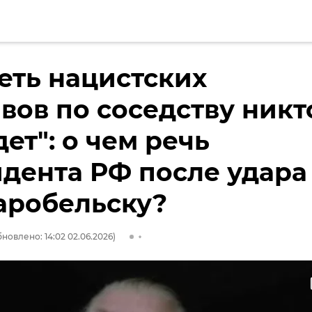
еть нацистских
вов по соседству никт
дет": о чем речь
дента РФ после удара
аробельску?
новлено: 14:02 02.06.2026)