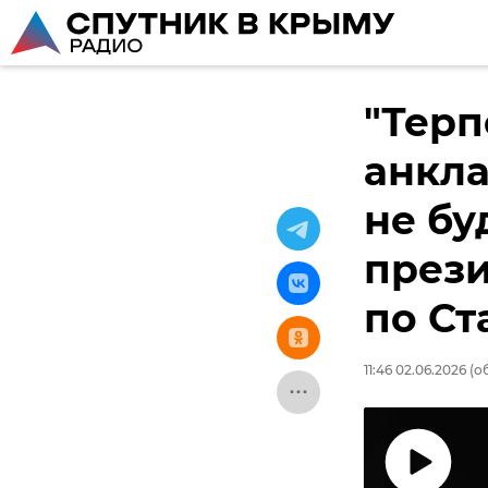
"Терп
анкла
не бу
прези
по Ст
11:46 02.06.2026
(об