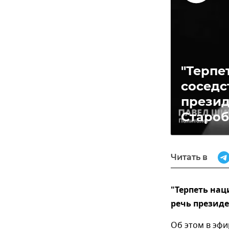
Воспроизвес
видео
"Терпе
соседс
презид
Староб
Читать в
"Терпеть нац
речь президе
Об этом в эфи