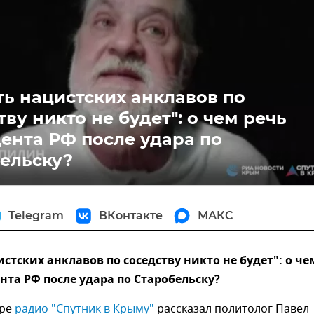
ти
ть нацистских анклавов по
тву никто не будет": о чем речь
ента РФ после удара по
ельску?
Telegram
ВКонтакте
МАКС
истских анклавов по соседству никто не будет": о че
нта РФ после удара по Старобельску?
ре
 радио "Спутник в Крыму" 
рассказал политолог Павел