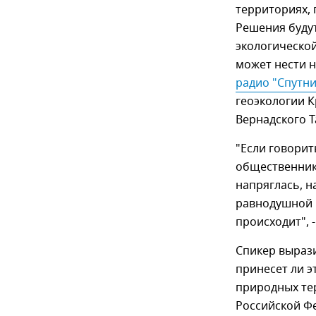
территориях, 
Решения буду
экологической
может нести н
радио "Спутни
геоэкологии К
Вернадского Т
"Если говорит
общественники
напряглась, н
равнодушной к
происходит", 
Спикер вырази
принесет ли э
природных тер
Российской Ф