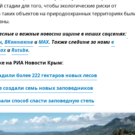
 стадии для того, чтобы экологические риски от
а таких объектов на природоохранных территориях был
аны.
сные и важные новости ищите в наших соцсетях:
н
,
ВКонтакте
и
MAX
. Также следите за нами
в 
ках
и
Rutube
.
же на РИА Новости Крым:
дили более 222 гектаров новых лесов
е создали семь новых заповедников
али способ спасти заповедную степь