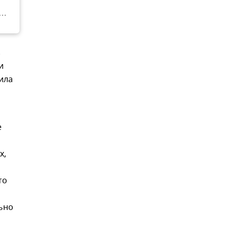
з
и
ила
е
х,
то
ьно