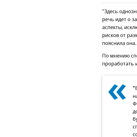
"Здесь однозн
речь идет о з
аспекты, иск
рисков от раз
пояснила она.
По мнению сп
проработать 
«
"
н
Ф
д
б
с
с