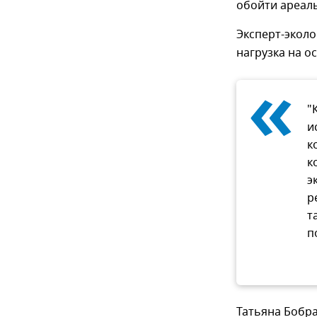
обойти ареалы
Эксперт-эколо
нагрузка на о
«
"
и
к
к
э
р
т
п
Татьяна Бобра