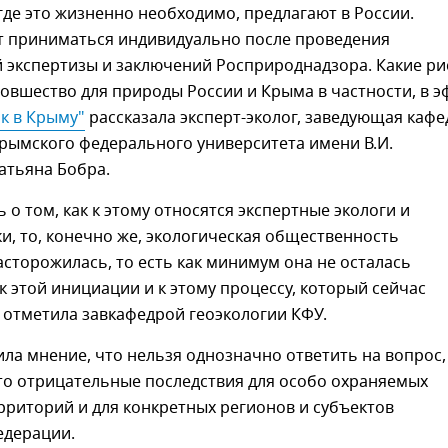
где это жизненно необходимо, предлагают в России.
т приниматься индивидуально после проведения
 экспертизы и заключений Росприроднадзора. Какие ри
овшество для природы России и Крыма в частности, в э
к в Крыму"
рассказала эксперт-эколог, заведующая каф
рымского федерального университета имени В.И.
атьяна Бобра.
ь о том, как к этому относятся экспертные экологи и
, то, конечно же, экологическая общественность
асторожилась, то есть как минимум она не осталась
 этой инициации и к этому процессу, который сейчас
- отметила завкафедрой геоэкологии КФУ.
ла мнение, что нельзя однозначно ответить на вопрос,
то отрицательные последствия для особо охраняемых
риторий и для конкретных регионов и субъектов
едерации.