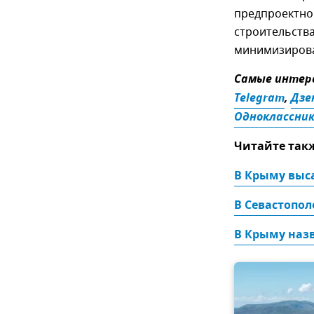
предпроектной
строительств
минимизиров
Самые интере
Telegram
,
Дзе
Одноклассни
Читайте так
В Крыму выса
В Севастопол
В Крыму назв