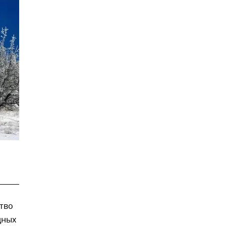
тво
дных