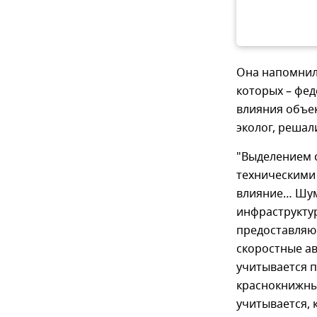
Она напомнила
которых – фе
влияния объек
эколог, решал
"Выделением с
техническими
влияние… Шум
инфраструкту
предоставляю
скоростные ав
учитывается п
краснокнижны
учитывается, 