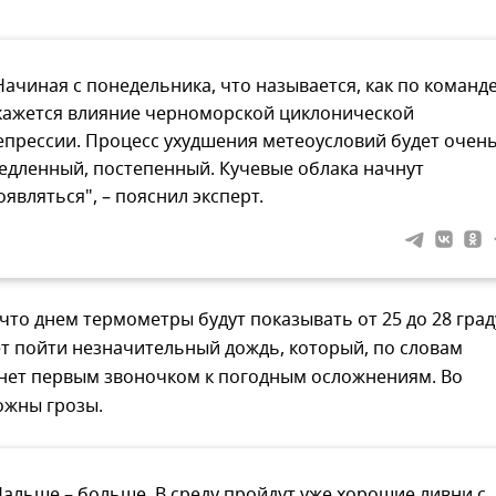
Начиная с понедельника, что называется, как по команде
кажется влияние черноморской циклонической
епрессии. Процесс ухудшения метеоусловий будет очен
едленный, постепенный. Кучевые облака начнут
оявляться", – пояснил эксперт.
 что днем термометры будут показывать от 25 до 28 град
т пойти незначительный дождь, который, по словам
анет первым звоночком к погодным осложнениям. Во
ожны грозы.
Дальше – больше. В среду пройдут уже хорошие ливни с