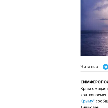
Читать в
СИМФЕРОПОЛЬ
Крым ожидает
кратковремен
Крыму"
сообщ
Тишковец.