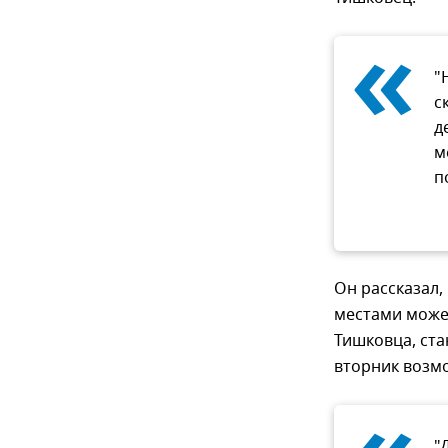
«
"
с
д
м
п
Он рассказал,
местами може
Тишковца, ст
вторник возм
"