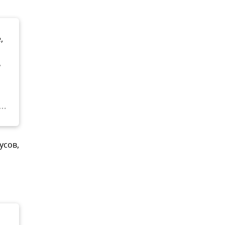
,
ь
усов,