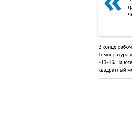
«
г
ч
В конце рабоч
Температура д
+13–16. На юг
квадратный м