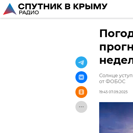
Пого
прогн
неде
Солнце уступ
от ФОБОС
19:45 07.09.2025