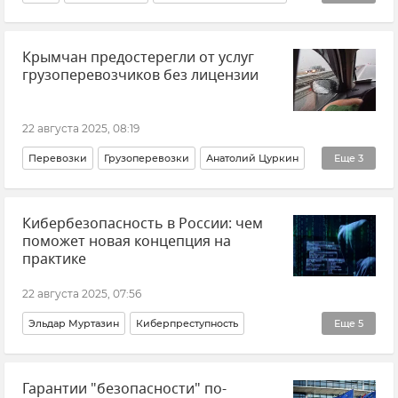
Мнения
Крым
Водоснабжение
Крымчан предостерегли от услуг
Водохранилища Крыма
грузоперевозчиков без лицензии
22 августа 2025, 08:19
Перевозки
Грузоперевозки
Анатолий Цуркин
Еще
3
Крым
Транспорт
Страхование
Кибербезопасность в России: чем
поможет новая концепция на
практике
22 августа 2025, 07:56
Эльдар Муртазин
Киберпреступность
Еще
5
Кибербезопасность
Закон и право
Россия
Гарантии "безопасности" по-
Интернет
Искусственный интеллект