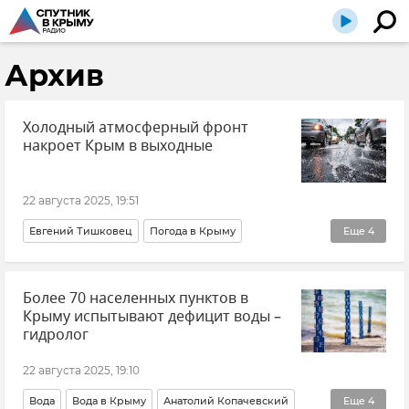
Архив
Холодный атмосферный фронт
накроет Крым в выходные
22 августа 2025, 19:51
Евгений Тишковец
Погода в Крыму
Еще
4
Крымская погода
Центр погоды "ФОБОС"
Более 70 населенных пунктов в
Прогноз
Новости Крыма
Крыму испытывают дефицит воды –
гидролог
22 августа 2025, 19:10
Вода
Вода в Крыму
Анатолий Копачевский
Еще
4