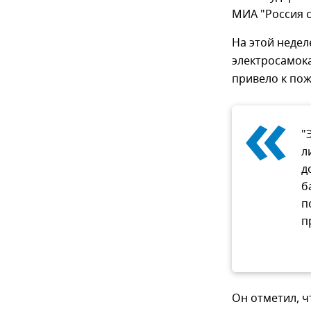
МИА "Россия 
На этой недел
электросамока
привело к пож
«
"
л
д
б
п
п
Он отметил, 