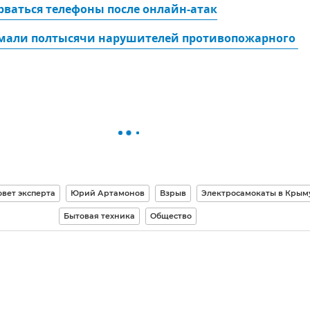
рваться телефоны после онлайн-атак
мали полтысячи нарушителей противопожарного 
овет эксперта
Юрий Артамонов
Взрыв
Электросамокаты в Крым
Бытовая техника
Общество