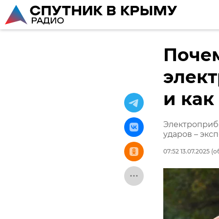
Поче
элек
и как
Электроприбо
ударов – экс
07:52 13.07.2025
(о