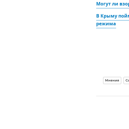
Могут ли взо
В Крыму пой
режима
Мнения
С