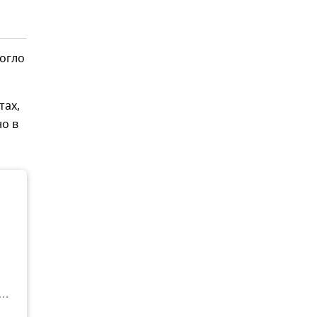
могло
тах,
но в
и