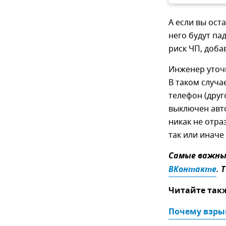
А если вы ост
него будут па
риск ЧП, доба
Инженер уточн
В таком случа
телефон (друг
выключен авто
никак не отра
так или иначе 
Самые важные
ВКонтакте
. 
Читайте так
Почему взры