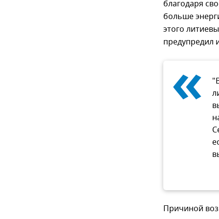
благодаря сво
больше энерг
этого литиевы
предупредил 
«
"
л
в
н
С
е
в
Причиной возг