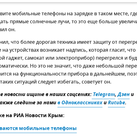
авите мобильные телефоны на зарядке в таком месте, гд
дать прямые солнечные лучи, то это еще больше увелич
вил он.
ил, что более дорогая техника имеет защиту от перегр
е на устройствах возникает надпись, которая гласит, что
ой гаджет, самокат или электроприбор) перегрелся и бу
матически. Но это не значит, что даже небольшой пер
зится на функциональности прибора в дальнейшем, поэ
таких ситуаций следует избегать, советует он.
 новости ищите в наших соцсетях:
 Telegram
,
Дзен
и
Также следите за нами
в Одноклассниках
и
Rutube
.
же на РИА Новости Крым:
ваются мобильные телефоны