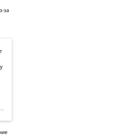
з-за
т
у
ние