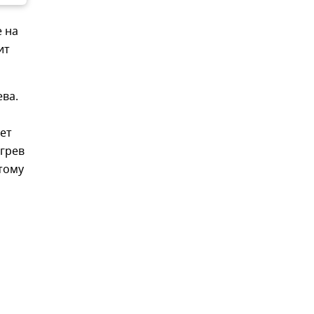
е на
ит
ева.
дет
егрев
тому