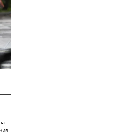
ва
ения