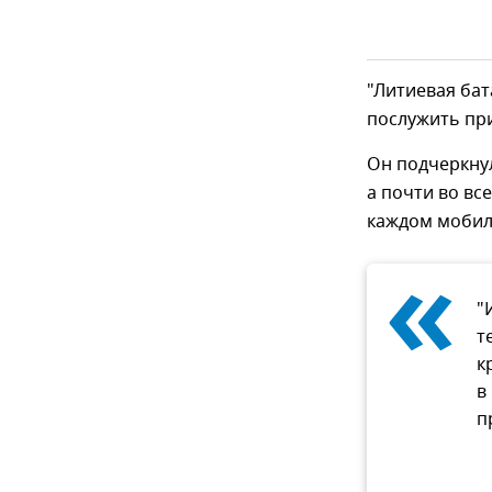
"Литиевая бат
послужить при
Он подчеркнул
а почти во вс
каждом мобил
«
"
т
к
в
п