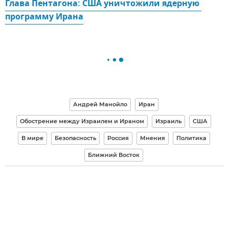
Глава Пентагона: США уничтожили ядерную 
программу Ирана
Андрей Манойло
Иран
Обострение между Израилем и Ираном
Израиль
США
В мире
Безопасность
Россия
Мнения
Политика
Ближний Восток