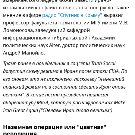
американского лидера может завести ирано-
израильский конфликт в очень опасное русло. Такое
мнение в эфире
радио "Спутник в Крыму"
выразил
профессор факультета политологии МГУ имени М.В.
Ломоносова, заведующий кафедрой
информационных и гибридных войн Академии
политических наук Alter, доктор политических наук
Андрей Манойло.
Трамп ранее в понедельник в соцсети Truth Social
допустил смену режима в Иране после атаки США. По
его словам, это не исключено, поскольку "нынешний
иранский режим не в состоянии сделать Иран вновь
великим". В конце поста президент приписал
аббревиатуру MIGA, которую расшифровал как Make
Iran Great Again ("Сделаем Иран снова великим")
Наземная операция или "цветная"
революция