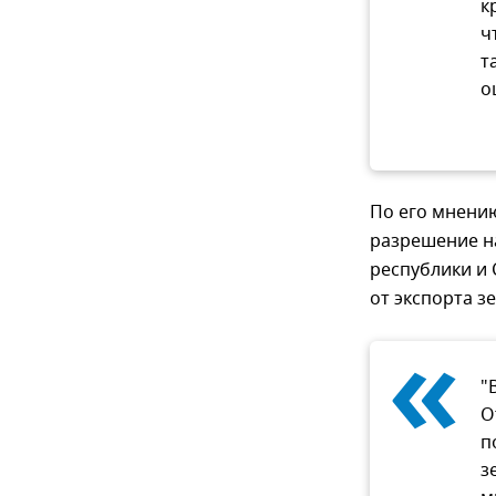
к
ч
т
о
По его мнению
разрешение н
республики и
от экспорта 
«
"
О
п
з