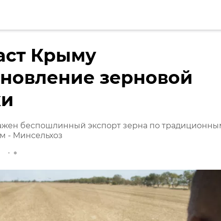
аст Крыму
бновление зерновой
ки
ажен беспошлинный экспорт зерна по традиционны
м - Минсельхоз