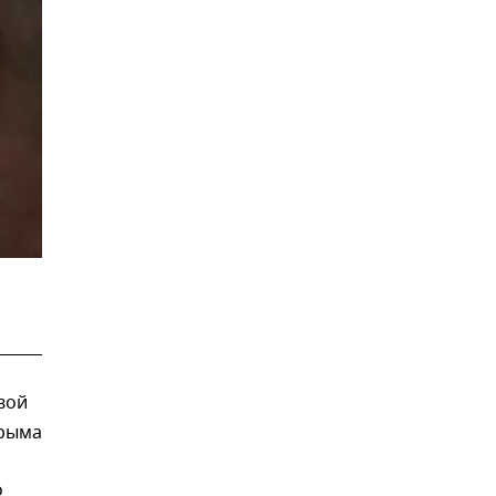
вой
Крыма
о