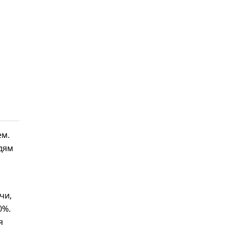
ем.
юдям
чи,
0%.
я