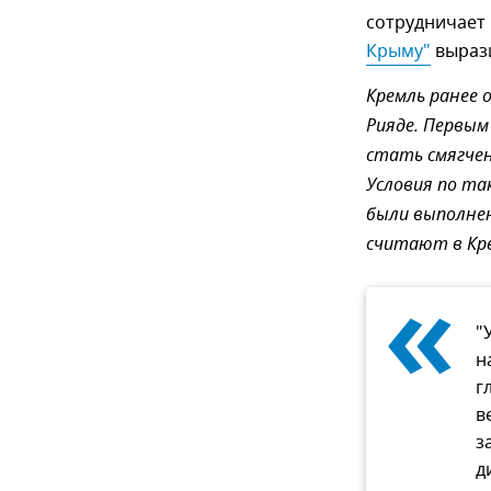
сотрудничает 
Крыму"
вырази
Кремль ранее 
Рияде. Первым
стать смягчен
Условия по та
были выполне
считают в Кр
«
"
н
г
в
з
д