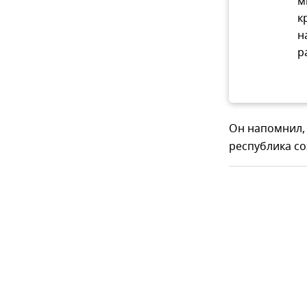
м
к
н
р
Он напомнил,
республика со