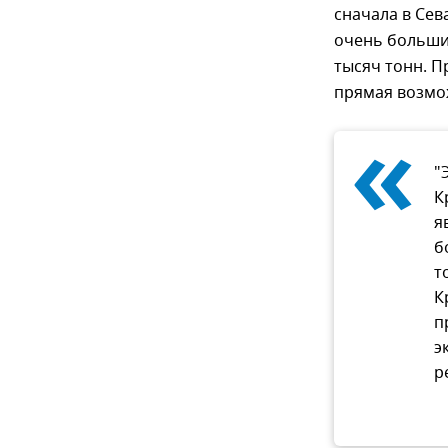
сначала в Сев
очень больши
тысяч тонн. П
прямая возмо
«
"
К
я
б
т
К
п
э
р