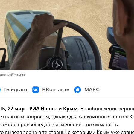
 Дмитрий Макеев
Telegram
ВКонтакте
МАКС
, 27 мар – РИА Новости Крым.
Возобновление зерно
тся важным вопросом, однако для санкционных портов 
 важное произошедшее изменение – возможность
 вывоза зерна в те страны, с которыми Крым уже давн