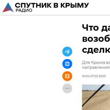
Что д
возо
сдел
Для Крыма в
направления
14:04 27.03.2025