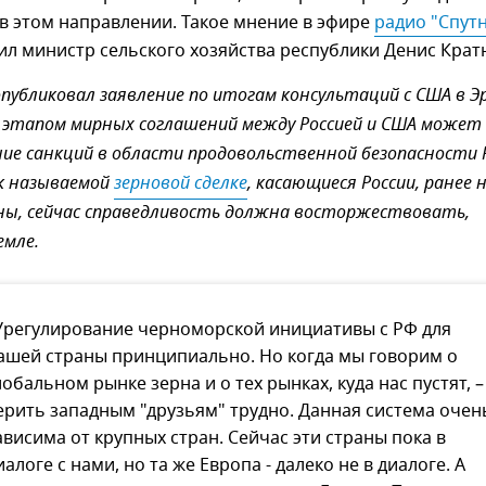
в этом направлении. Такое мнение в эфире
радио "Спутн
л министр сельского хозяйства республики Денис Крат
опубликовал заявление по итогам консультаций с США в Эр
 этапом мирных соглашений между Россией и США может
ие санкций в области продовольственной безопасности 
к называемой
зерновой сделке
, касающиеся России, ранее 
ны, сейчас справедливость должна восторжествовать,
емле.
Урегулирование черноморской инициативы с РФ для
ашей страны принципиально. Но когда мы говорим о
лобальном рынке зерна и о тех рынках, куда нас пустят, –
ерить западным "друзьям" трудно. Данная система очен
ависима от крупных стран. Сейчас эти страны пока в
иалоге с нами, но та же Европа - далеко не в диалоге. А