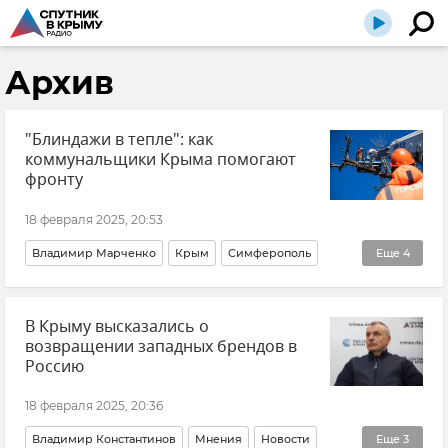
Архив
"Блиндажи в тепле": как
коммунальщики Крыма помогают
фронту
18 февраля 2025, 20:53
Владимир Марченко
Крым
Симферополь
Еще
4
Обрезка деревьев в Симферополе
В Крыму высказались о
Помощь бойцам СВО
Общество
Новости Крыма
возвращении западных брендов в
Россию
18 февраля 2025, 20:36
Владимир Константинов
Мнения
Новости
Еще
3