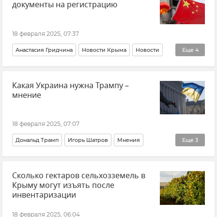
документы на регистрацию
ВСУ (Вооруженные силы Украины)
18 февраля 2025, 07:37
Анастасия Гридчина
Новости Крыма
Новости
Еще
4
Крым
Россия
Китай
Сотрудничество
Какая Украина нужна Трампу –
мнение
18 февраля 2025, 07:07
Дональд Трамп
Игорь Шатров
Мнения
Еще
3
Политика
Россия
Украина
Сколько гектаров сельхозземель в
Крыму могут изъять после
инвентаризации
18 февраля 2025, 06:04