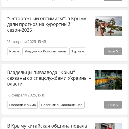
Россия
Санкции против России
"Осторожный оптимизм": в Крыму
Коллективный Запад
дали прогноз на курортный
сезон-2025
18 февраля 2025, 15:45
Крым
Владимир Константинов
Туризм
Еще
5
Туризм в Крыму
Внутренний туризм
Общество
Владельцы пивзавода "Крым"
Новости Крыма
связаны со спецслужбами Украины –
Государственный совет РК (Госсовет)
власти
18 февраля 2025, 15:10
Новости Крыма
Владимир Константинов
Еще
4
Национализация в Крыму
В Крыму китайская община подала
Промышленность в Крыму
Украина