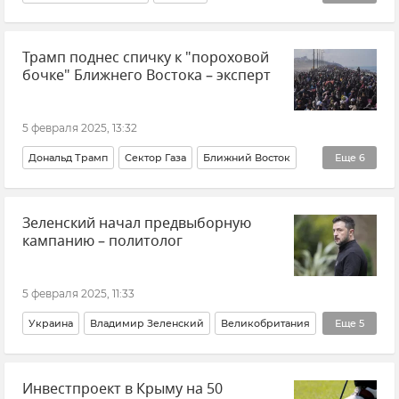
Редкоземельные металлы
США
Украина
Трамп поднес спичку к "пороховой
Экономика
Полезные ископаемые
бочке" Ближнего Востока – эксперт
5 февраля 2025, 13:32
Дональд Трамп
Сектор Газа
Ближний Восток
Еще
6
Израиль
США
Мнения
Игорь Шатров
Зеленский начал предвыборную
Политика
В мире
кампанию – политолог
5 февраля 2025, 11:33
Украина
Владимир Зеленский
Великобритания
Еще
5
Мнения
Политика
В мире
Игорь Шатров
Инвестпроект в Крыму на 50
Выборы на Украине