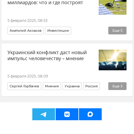
миллиардов: что и где построят
5 февраля 2025, 08:53
Анатолий Аксаков
Инвестиции
Еще
5
Крым курортный
Отдых в Крыму
Украинский конфликт даст новый
Сергей Аксенов
Благоустройство
Крым
импульс человечеству – мнение
5 февраля 2025, 08:09
Сергей Горбачев
Мнения
Украина
Россия
Еще
3
США
Переговоры
Политика