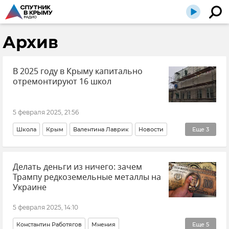
Архив
В 2025 году в Крыму капитально
отремонтируют 16 школ
5 февраля 2025, 21:56
Школа
Крым
Валентина Лаврик
Новости
Еще
3
Новости Крыма
Минобраз Крыма
Делать деньги из ничего: зачем
Образование в Крыму и Севастополе
Трампу редкоземельные металлы на
Украине
5 февраля 2025, 14:10
Константин Работягов
Мнения
Еще
5