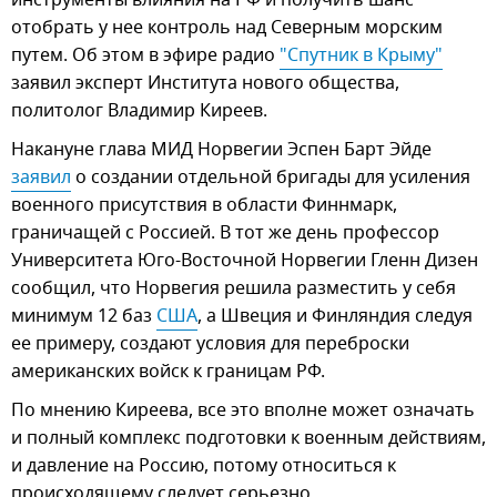
инструменты влияния на РФ и получить шанс
отобрать у нее контроль над Северным морским
путем. Об этом в эфире радио
"Спутник в Крыму"
заявил эксперт Института нового общества,
политолог Владимир Киреев.
Накануне глава МИД Норвегии Эспен Барт Эйде
заявил
о создании отдельной бригады для усиления
военного присутствия в области Финнмарк,
граничащей с Россией. В тот же день профессор
Университета Юго-Восточной Норвегии Гленн Дизен
сообщил, что Норвегия решила разместить у себя
минимум 12 баз
США
, а Швеция и Финляндия следуя
ее примеру, создают условия для переброски
американских войск к границам РФ.
По мнению Киреева, все это вполне может означать
и полный комплекс подготовки к военным действиям,
и давление на Россию, потому относиться к
происходящему следует серьезно.