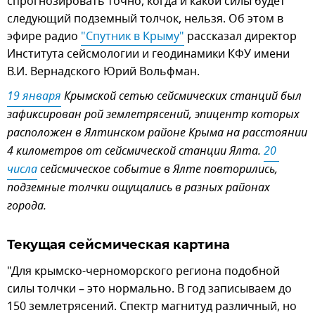
спрогнозировать точно, когда и какой силы будет
следующий подземный толчок, нельзя. Об этом в
эфире радио
"Спутник в Крыму"
рассказал директор
Института сейсмологии и геодинамики КФУ имени
В.И. Вернадского Юрий Вольфман.
19 января
Крымской сетью сейсмических станций был
зафиксирован рой землетрясений, эпицентр которых
расположен в Ялтинском районе Крыма на расстоянии
4 километров от сейсмической станции Ялта.
20 
числа
сейсмическое событие в Ялте повторились,
подземные толчки ощущались в разных районах
города.
Текущая сейсмическая картина
"Для крымско-черноморского региона подобной
силы толчки – это нормально. В год записываем до
150 землетрясений. Спектр магнитуд различный, но