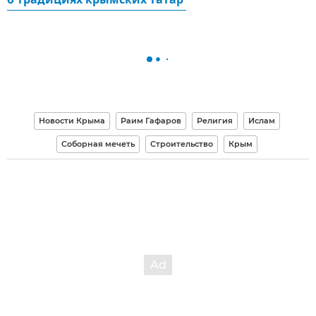
о традициях крымских татар 
Новости Крыма
Раим Гафаров
Религия
Ислам
Соборная мечеть
Строительство
Крым