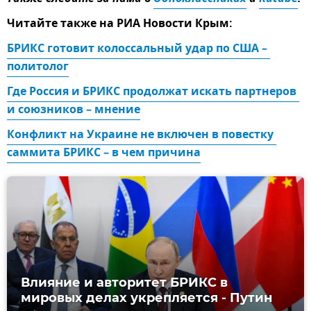
Читайте также на РИА Новости Крым:
БРИКС готовит колоссальный удар по США – 
политолог
Где Россия и БРИКС продолжат искать партнеров 
и союзников – мнение
Конфликт на Украине не включен в повестку 
саммита БРИКС – в чем причина
Влияние и авторитет БРИКС в
мировых делах укрепляется - Путин