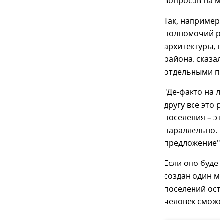
вопросов на м
Так, например
полномочий р
архитектуры, 
района, сказа
отдельными п
"Де-факто на 
другу все это
поселения – э
параллельно. 
предложение",
Если оно буде
создан один м
поселений ос
человек сможе