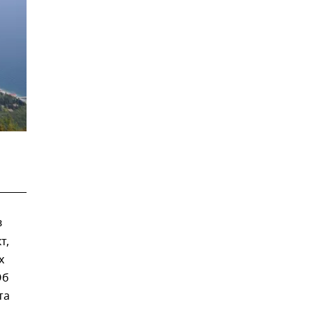
в
т,
х
Об
та