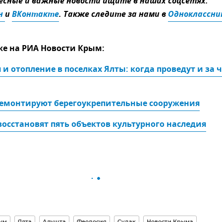
сные и важные новости ищите в наших соцсетях:
н 
и
ВКонтакте
. Также следите за нами в
же на РИА Новости Крым:
и отопление в поселках Ялты: когда проведут и за ч
ремонтируют берегоукрепительные сооружения
восстановят пять объектов культурного наследия
ым
Ялта
Алушта
Феодосия
Судак
Новости Крыма