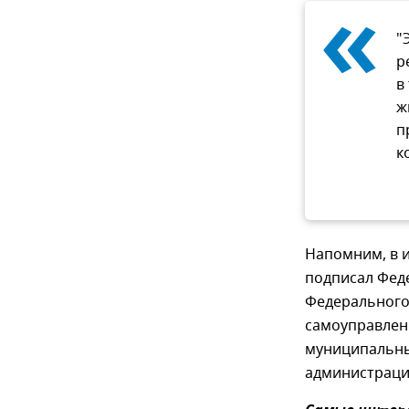
«
"
р
в
ж
п
к
Напомним, в 
подписал Фед
Федерального
самоуправлен
муниципальны
администраци