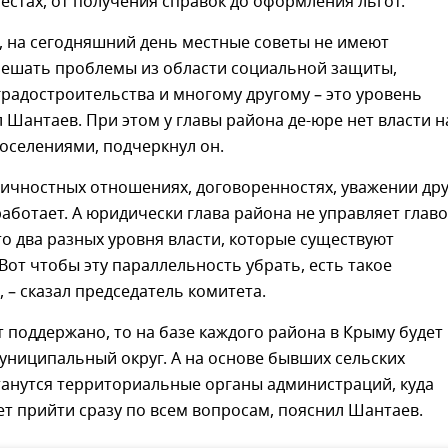
естах, от получения справок до оформления льгот.
, на сегодняшний день местные советы не имеют
ешать проблемы из области социальной защиты,
градостроительства и многому другому – это уровень
л Шантаев. При этом у главы района де-юре нет власти н
оселениями, подчеркнул он.
личностных отношениях, договоренностях, уважении дру
 работает. А юридически глава района не управляет глав
то два разных уровня власти, которые существуют
Вот чтобы эту параллельность убрать, есть такое
 – сказал председатель комитета.
т поддержано, то на базе каждого района в Крыму будет
униципальный округ. А на основе бывших сельских
танутся территориальные органы администраций, куда
т прийти сразу по всем вопросам, пояснил Шантаев.