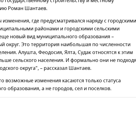
по государственному строительству и местному
ию Роман Шантаев.
 изменения, где предусматривался наряду с городским
ниципальными районами и городскими сельскими
еще новый вид муниципального образования –
й округ. Это территория наибольшая по численности
еления. Алушта, Феодосия, Ялта, Судак относятся к этим
льше сельского населения. И формально они не подход
одского округа", – рассказал Шантаев.
то возможные изменения касаются только статуса
о образования, а не городов, сел и поселков.