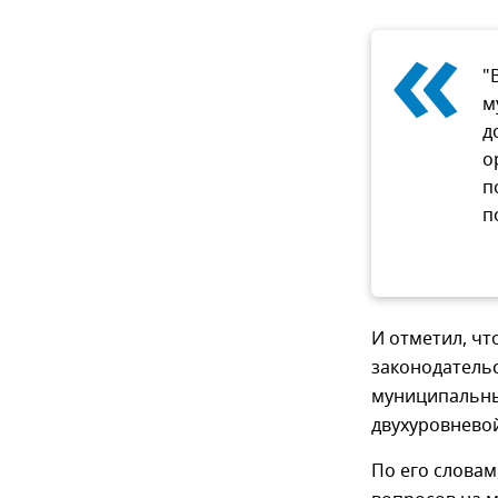
«
"
м
д
о
п
п
И отметил, чт
законодатель
муниципальны
двухуровневой
По его словам