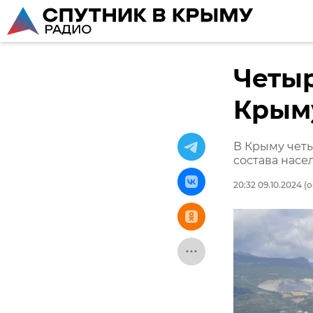
Четыр
Крыму
В Крыму четы
состава насе
20:32 09.10.2024
(о