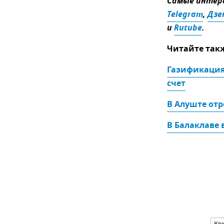
Самые интере
Telegram
,
Дзе
и
Rutube
.
Читайте так
Газификация 
счет
В Алуште от
В Балаклаве 
Кр