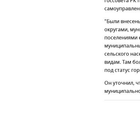
Госсовета РК 
самоуправлен
"Были внесены
округами, му
поселениями 
муниципальны
сельского нас
видам. Там бо
под статус гор
Он уточнил, ч
муниципальног