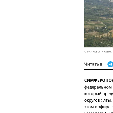
© РИА Новости Крым
Читать в
СИМФЕРОПОЛЬ
федеральном з
который пред
округов Ялты,
этом в эфире