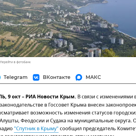
Перейти в фотобанк
Telegram
ВКонтакте
МАКС
, 9 окт – РИА Новости Крым.
В связи с изменениями 
аконодательстве в Госсовет Крыма внесен законопроек
усматривает возможность изменения статусов городски
 Алушты, Феодосии и Судака на муниципальные округа. 
 радио
"Спутник в Крыму"
сообщил председатель Комите