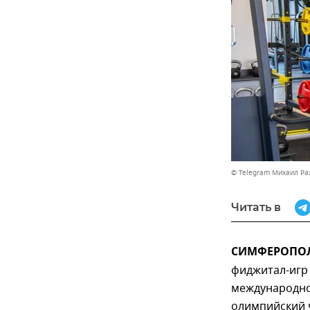
© Telegram Михаил Р
Читать в
СИМФЕРОПОЛЬ
фиджитал-игр
международно
олимпийский 