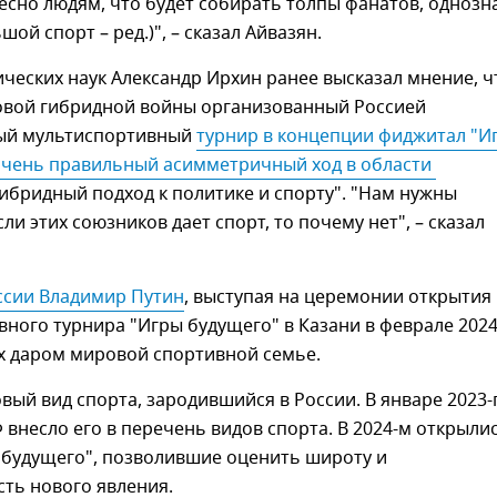
ресно людям, что будет собирать толпы фанатов, однозн
шой спорт – ред.)", – сказал Айвазян.
ческих наук Александр Ирхин ранее высказал мнение, ч
овой гибридной войны организованный Россией
ый мультиспортивный
турнир в концепции фиджитал "Иг
очень правильный асимметричный ход в области 
гибридный подход к политике и спорту". "Нам нужны
ли этих союзников дает спорт, то почему нет", – сказал
ссии Владимир Путин
, выступая на церемонии открытия
ного турнира "Игры будущего" в Казани в феврале 202
их даром мировой спортивной семье.
вый вид спорта, зародившийся в России. В январе 2023-
внесло его в перечень видов спорта. В 2024-м открыли
 будущего", позволившие оценить широту и
ть нового явления.