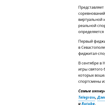
Представляет
соревнований
виртуальной и
реальной спо
определяется
Первый фиджи
в Севастополе
фиджитал-спо
В сентябре в
игры святого 
которых вошел
спортсмены и
Самые интере
Telegram
,
Дзе
и
Rutube
.