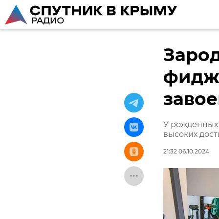
Заро
фидж
завое
У рожденных 
высоких дост
21:32 06.10.2024