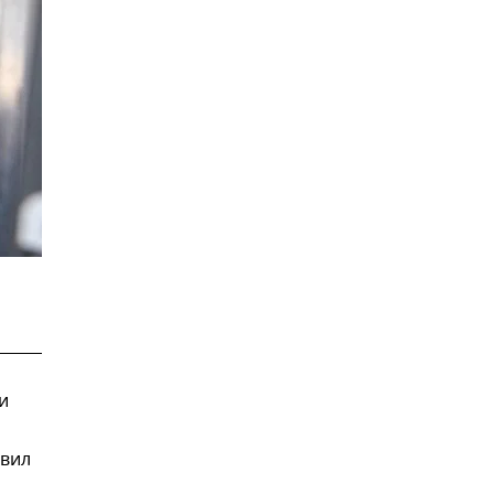
и
вил