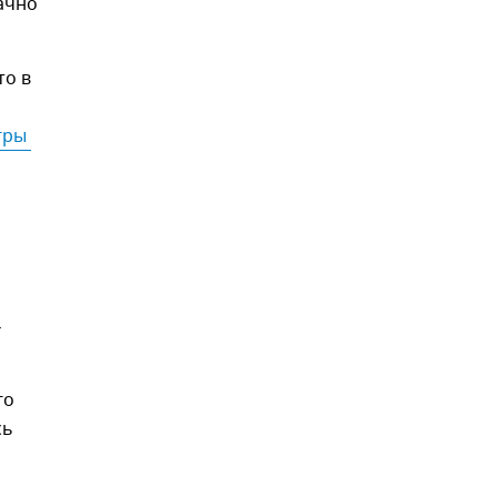
ачно
то в
ры 
4
го
сь