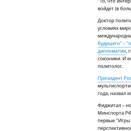
"То, что инте
войдет (в боль
Доктор полити
условиях мир
международн
будущего" – "
дипломатии
, 
союзники. И ес
политолог.
Президент Ро
мультиспортив
года, назвал 
Фиджитал – но
Минспорта РФ 
первые "Игры
перспективнос