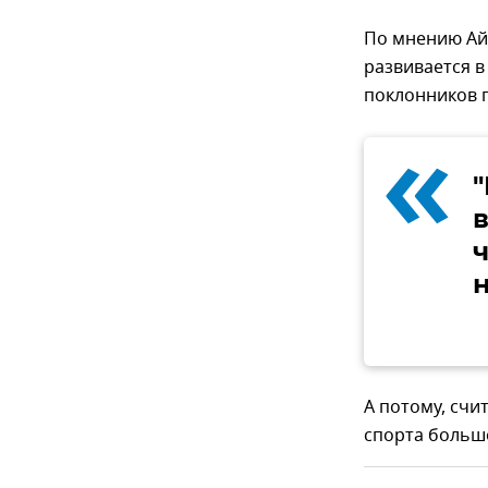
По мнению Ай
развивается в
поклонников п
«
ч
А потому, счи
спорта больш