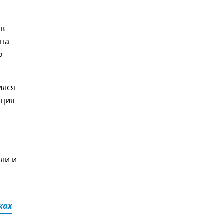
 в
 на
о
ился
ация
ли и
ках