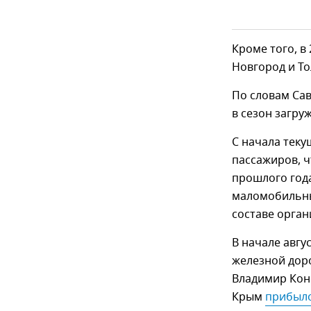
Кроме того, в
Новгород и То
По словам Сав
в сезон загру
С начала теку
пассажиров, ч
прошлого года
маломобильных
составе орган
В начале авгу
железной доро
Владимир Конс
Крым
прибыл