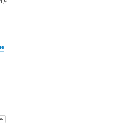
1,9
ле
зм