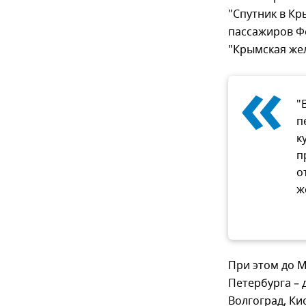
"Спутник в Кр
пассажиров Ф
"Крымская жел
«
"
п
к
п
о
ж
При этом до М
Петербурга – 
Волгоград, Ки