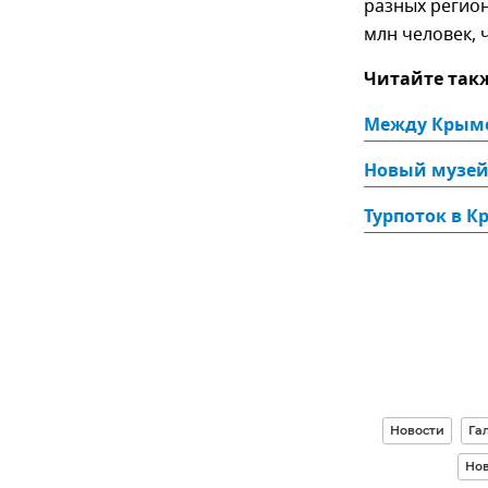
разных регио
млн человек, 
Читайте так
Между Крымо
Новый музей
Турпоток в К
Новости
Га
Но