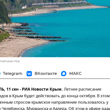
тной канал РЖД
Telegram
ВКонтакте
МАКС
 11 сен - РИА Новости Крым.
Летнее расписание
дов в Крым будет действовать до конца октября. В этом
енным спросом крымское направление пользовалось у
 Челябинска, Мурманска и Адлера. Об этом в эфире рад