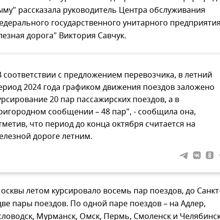
ыму" рассказала руководитель Центра обслуживания
едерального государственного унитарного предприяти
езная дорога" Виктория Савчук.
В соответствии с предложением перевозчика, в летний
ериод 2024 года графиком движения поездов заложено
урсирование 20 пар пассажирских поездов, а в
ригородном сообщении – 48 пар", - сообщила она,
тметив, что период до конца октября считается на
елезной дороге летним.
осквы летом курсировало восемь пар поездов, до Санкт
две пары поездов. По одной паре поездов – на Адлер,
словодск, Мурманск, Омск, Пермь, Смоленск и Челябинск