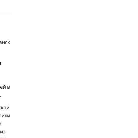
анск
ч
ей в
.
ской
лики
в
 из