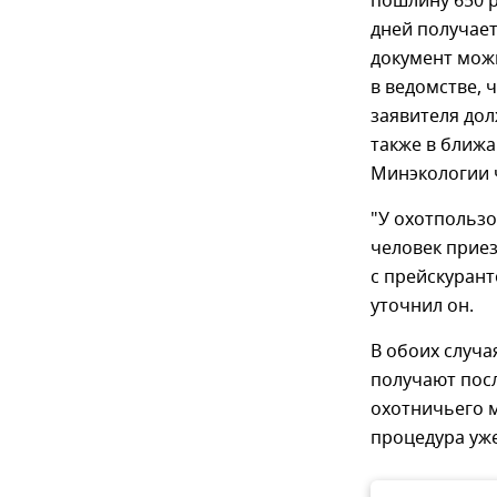
пошлину 650 р
дней получает
документ мож
в ведомстве, 
заявителя дол
также в ближа
Минэкологии 
"У охотпользо
человек приез
с прейскурант
уточнил он.
В обоих случа
получают пос
охотничьего м
процедура уж