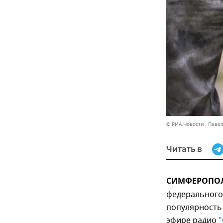
© РИА Новости . Паве
Читать в
СИМФЕРОПОЛЬ
федерального 
популярность 
эфире радио
"