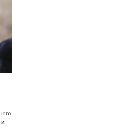
ного
 и