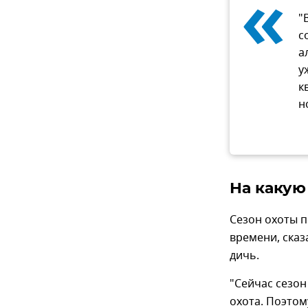
«
"
с
а
у
к
н
На какую
Сезон охоты 
времени, сказ
дичь.
"Сейчас сезон
охота. Поэтом