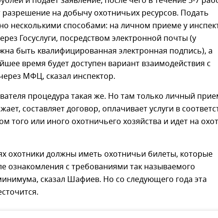
ублей и подает заявление, после чего в течение 5-7 раб
 разрешение на добычу охотничьих ресурсов. Подать
но несколькими способами: на личном приеме у инспек
через Госуслуги, посредством электронной почты (у
жна быть квалифицированная электронная подпись), а
йшее время будет доступен вариант взаимодействия с
через МФЦ, сказал инспектор.
вателя процедура такая же. Но там только личный прие
жает, составляет договор, оплачивает услуги в соответс
ом того или иного охотничьего хозяйства и идет на охоту
ях охотники должны иметь охотничьи билеты, которые
ле ознакомления с требованиями так называемого
инимума, сказал Шафиев. Но со следующего года эта
есточится.