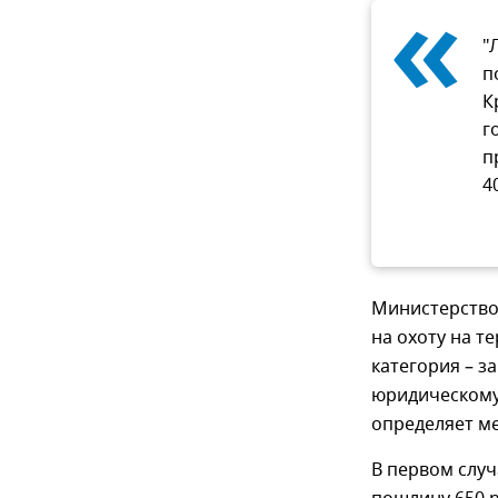
«
"
п
К
г
п
4
Министерство
на охоту на т
категория – з
юридическому
определяет ме
В первом слу