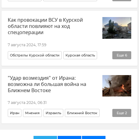
Обстрелы ВСУ
Происшествия
Мнения
Как провокации ВСУ в Курской
Алексей Живов
Безопасность
Энергодар
области повлияют на ход
ЗАЭС (Запорожская атомная электростанция)
спецоперации
Крым
7 августа 2024, 17:59
Обстрелы Курской области
Курская область
Еще
6
Происшествия
Мнения
Общество
"Удар возмездия" от Ирана:
Безопасность
Обстрелы ВСУ
возможна ли большая война на
ВСУ (Вооруженные силы Украины)
Ближнем Востоке
7 августа 2024, 06:31
Иран
Мнения
Израиль
Ближний Восток
Еще
2
Политика
В мире