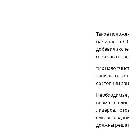
Такое положен
начиная от ОО
добавил экспе
отказываться,
"Их надо "чис
зависит от ко
состоянии зан
Необходимая д
возможна лиш
лидеров, гото
смысл создан
должны решат