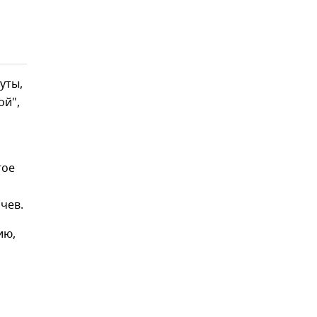
уты,
ой",
гое
чев.
ию,