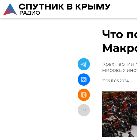
Что п
Макр
Крах партии 
мировых инст
21:16 11.06.2024