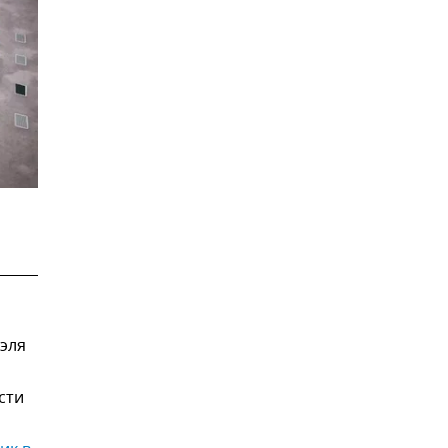
эля
сти