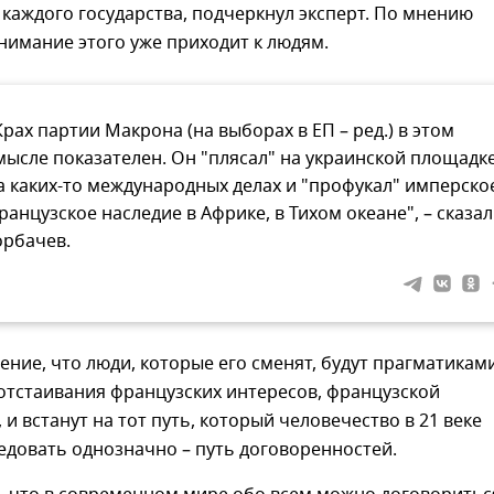
каждого государства, подчеркнул эксперт. По мнению
нимание этого уже приходит к людям.
Крах партии Макрона (на выборах в ЕП – ред.) в этом
мысле показателен. Он "плясал" на украинской площадке
а каких-то международных делах и "профукал" имперско
ранцузское наследие в Африке, в Тихом океане", – сказал
орбачев.
ение, что люди, которые его сменят, будут прагматиками
отстаивания французских интересов, французской
 и встанут на тот путь, который человечество в 21 веке
едовать однозначно – путь договоренностей.