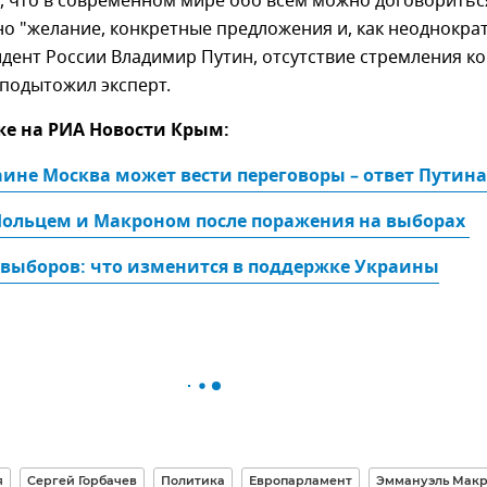
, что в современном мире обо всем можно договоритьс
но "желание, конкретные предложения и, как неоднокра
дент России Владимир Путин, отсутствие стремления ко
 подытожил эксперт.
же на РИА Новости Крым:
аине Москва может вести переговоры – ответ Путина
Шольцем и Макроном после поражения на выборах 
 выборов: что изменится в поддержке Украины
я
Сергей Горбачев
Политика
Европарламент
Эммануэль Мак