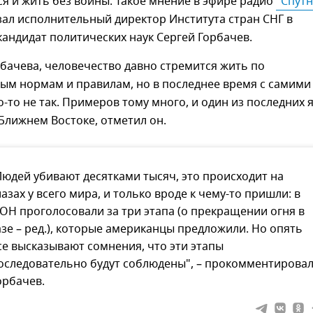
я и жить без войны. Такое мнение в эфире радио
"Спутн
ал исполнительный директор Института стран СНГ в
кандидат политических наук Сергей Горбачев.
бачева, человечество давно стремится жить по
ым нормам и правилам, но в последнее время с самими
-то не так. Примеров тому много, и один из последних 
 Ближнем Востоке, отметил он.
Людей убивают десятками тысяч, это происходит на
лазах у всего мира, и только вроде к чему-то пришли: в
ОН проголосовали за три этапа (о прекращении огня в
азе – ред.), которые американцы предложили. Но опять
се высказывают сомнения, что эти этапы
оследовательно будут соблюдены", – прокомментирова
орбачев.