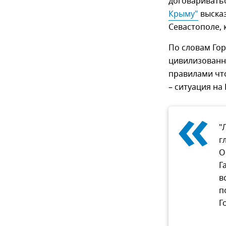
договариватьс
Крыму"
высказ
Севастополе, 
По словам Гор
цивилизованн
правилами что
– ситуация на
«
"
г
О
Г
в
п
Г