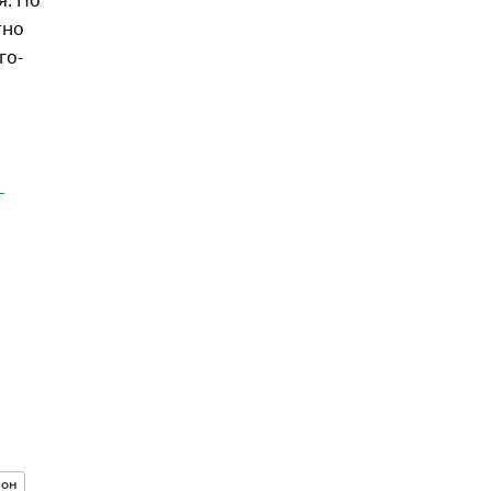
я. Но
тно
го-
 
рон