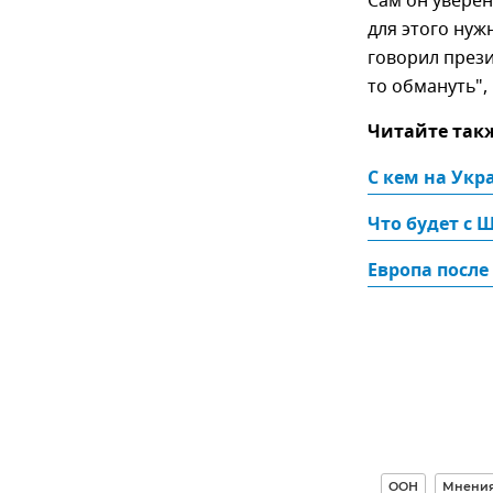
Сам он уверен
для этого нуж
говорил прези
то обмануть",
Читайте так
С кем на Укр
Что будет с 
Европа после
ООН
Мнени