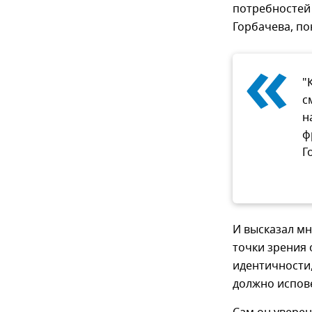
потребностей 
Горбачева, по
«
"
с
н
ф
Г
И высказал мн
точки зрения 
идентичности,
должно испов