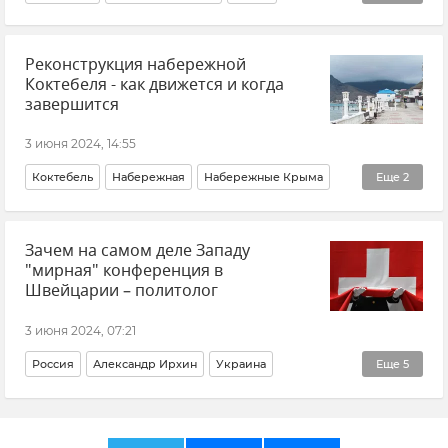
Отдых в Крыму
Пляжи Крыма
Новости Крыма
Реконструкция набережной
Коктебеля - как движется и когда
завершится
3 июня 2024, 14:55
Коктебель
Набережная
Набережные Крыма
Еще
2
Крым
Новости Крыма
Зачем на самом деле Западу
"мирная" конференция в
Швейцарии – политолог
3 июня 2024, 07:21
Россия
Александр Ирхин
Украина
Еще
5
Швейцария
Новости
Мнения
Политика
Коллективный Запад