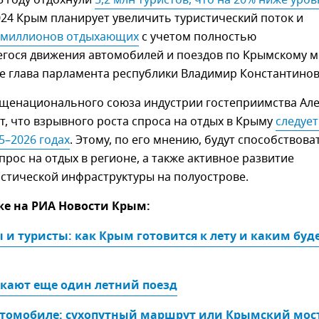
3 году отдохнули
5,2 млн туристов, что на 20% ниже уровн
2024 Крым планирует увеличить туристический поток и
5 миллионов отдыхающих
с учетом полностью
гося движения автомобилей и поездов по Крымскому м
е глава парламента республики Владимир Константинов
щенационального союза индустрии гостеприимства Але
т, что взрывного роста спроса на отдых в Крыму
следует 
5–2026 годах
. Этому, по его мнению, будут способствова
рос на отдых в регионе, а также активное развитие
стической инфраструктуры на полуострове.
же на РИА Новости Крым:
 и туристы: как Крым готовится к лету и каким буде
скают еще один летний поезд
втомобиле: сухопутный маршрут или Крымский мос