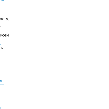
я 
осту,
.
ксей
ть
т 
т