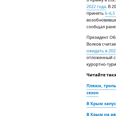
В Крыму в 202
2022 года
. В 
принять
6–6,
возобновивше
сообщал ране
Президент Об
Волков считае
ожидать в 202
отложенный сп
курортно-тури
Читайте так
Пляжи, тропы
сезон
В Крым запу
В Крым на а