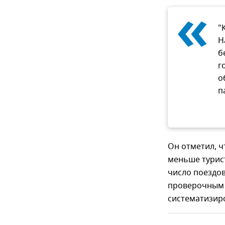
«
"
Н
б
г
о
п
Он отметил, ч
меньше турист
число поездов
проверочным 
систематизир