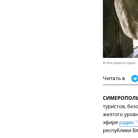
© РИА Новости Крым .
Читать в
СИМЕРОПОЛЬ,
туристов, без
желтого уровн
эфире
радио "
республики В