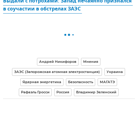
Выдали с потрохами: Запад нечаянно признался 
в соучастии в обстрелах ЗАЭС 
Андрей Никифоров
Мнения
ЗАЭС (Запорожская атомная электростанция)
Украина
Ядерная энергетика
Безопасность
МАГАТЭ
Рафаэль Гросси
Россия
Владимир Зеленский