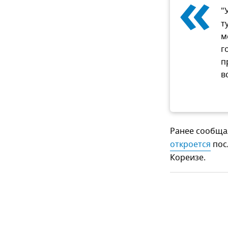
«
"
т
м
г
п
в
Ранее сообщал
откроется
пос
Кореизе.