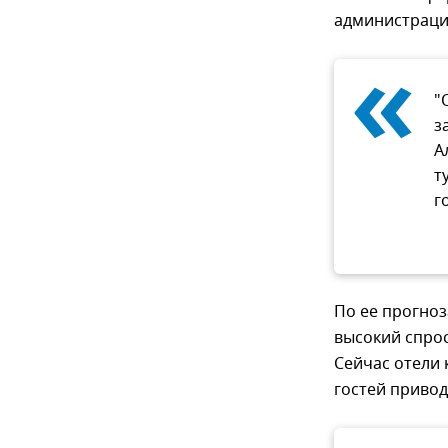
администраци
«
"
з
А
т
г
По ее прогно
высокий спрос
Сейчас отели 
гостей привод