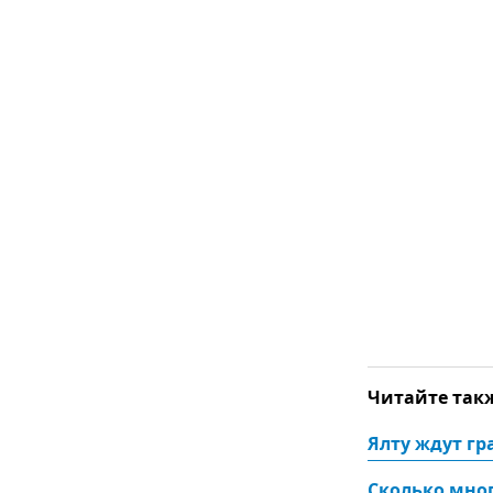
Читайте так
Ялту ждут г
Сколько мног