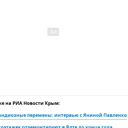
же на РИА Новости Крым:
рандиозные перемены: интервью с Яниной Павленко
оэтажек отремонтируют в Ялте до конца года