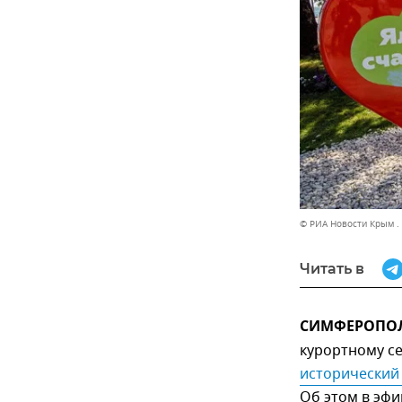
© РИА Новости Крым .
Читать в
СИМФЕРОПОЛЬ
курортному с
исторический
Об этом в эф