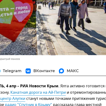
 Дмитрий Макеев
Telegram
ВКонтакте
МАКС
, 4 апр – РИА Новости Крым
. Ялта активно готовится 
езону.
Канатная дорога на Ай-Петри
и отремонтированн
 центр Алупки
станут новыми точками притяжения турис
ире
радио "Спутник в Крыму"
рассказала глава местной