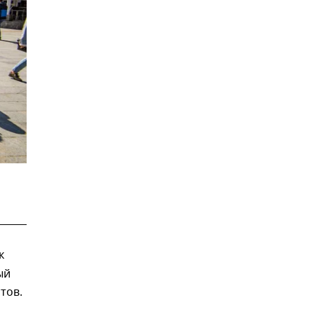
к
ый
тов.