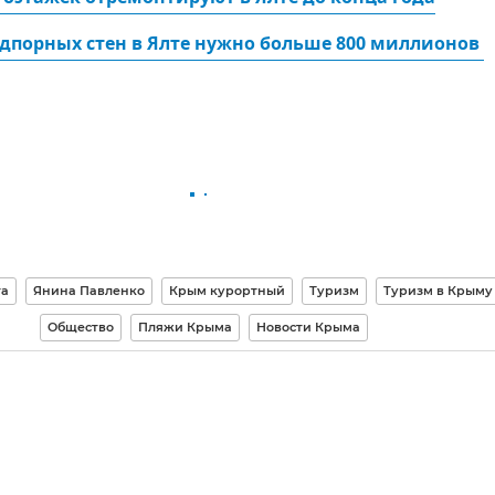
дпорных стен в Ялте нужно больше 800 миллионов 
та
Янина Павленко
Крым курортный
Туризм
Туризм в Крыму
Общество
Пляжи Крыма
Новости Крыма