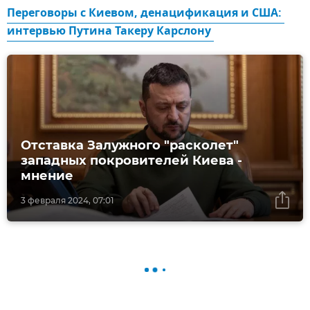
Переговоры с Киевом, денацификация и США: 
интервью Путина Такеру Карслону 
Отставка Залужного "расколет"
западных покровителей Киева -
мнение
3 февраля 2024, 07:01