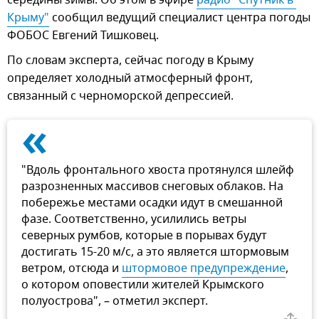
середины зимы. Об этом в эфире
радио "Спутник в 
Крыму"
сообщил ведущий специалист центра погоды
ФОБОС Евгений Тишковец.
По словам эксперта, сейчас погоду в Крыму
определяет холодный атмосферный фронт,
связанный с черноморской депрессией.
«
"Вдоль фронтального хвоста протянулся шлейф
разрозненных массивов снеговых облаков. На
побережье местами осадки идут в смешанной
фазе. Соответственно, усилились ветры
северных румбов, которые в порывах будут
достигать 15-20 м/с, а это является штормовым
ветром, отсюда и
штормовое предупреждение
,
о котором оповестили жителей Крымского
полуострова", – отметил эксперт.