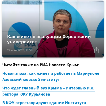
Как живет в эвакуации Херсонский
университет
22 мая 2023, 19:58
Читайте также на РИА Новости Крым:
Новая эпоха: как живет и работает в Мариуполе 
Азовский морской институт
Что ждет главный вуз Крыма – интервью и.о. 
ректора КФУ Курьянова
В КФУ отреставрируют здание Института 