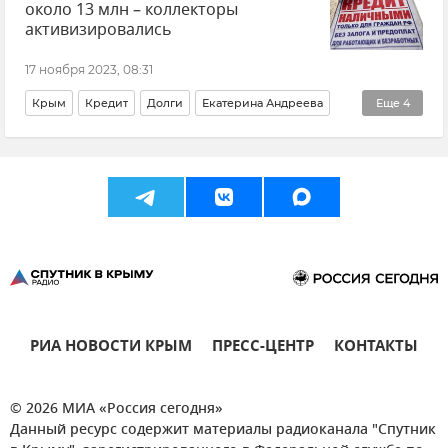
около 13 млн – коллекторы
Мнения
Подкасты
Вакцинация
активизировались
17 ноября 2023, 08:31
Крым
Кредит
Долги
Екатерина Андреева
Еще
4
Федеральная служба судебных приставов (ФССП)
Новости Крыма
Общество
Деньги
РИА НОВОСТИ КРЫМ
ПРЕСС-ЦЕНТР
КОНТАКТЫ
© 2026 МИА «Россия сегодня»
Данный ресурс содержит материалы радиоканала "Спутник