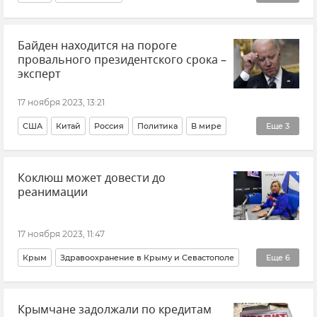
КФУ (Крымский федеральный университет)
Байден находится на пороге
Константин Работягов
Мнения
Подкасты
провального президентского срока –
эксперт
17 ноября 2023, 13:21
США
Китай
Россия
Политика
В мире
Еще
3
Мнения
Александр Гусев
Коклюш может довести до
Джозеф Байден, экс-президент США (Joseph Biden)
реанимации
17 ноября 2023, 11:47
Крым
Здравоохранение в Крыму и Севастополе
Еще
6
Коклюш в Крыму
Наталья Рымаренко
Крымчане задолжали по кредитам
КФУ (Крымский федеральный университет)