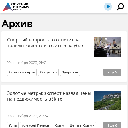
Архив
Спорный вопрос: кто ответит за
травмы клиентов в фитнес-клубах
10 сентября 2023, 21:41
Совет эксперта
Общество
Здоровье
Еще
5
Красота и здоровье
Спорт
Закон и право
Золотые метры: эксперт назвал цены
Новости
Татьяна Дементьева
на недвижимость в Ялте
10 сентября 2023, 20:24
Ялта
Алексей Рачков
Крым
Цены в Крыму
Еще
6