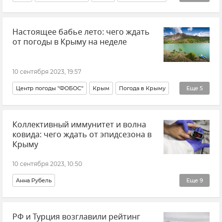
Жилье
Жилье в Крыму
Общество
Настоящее бабье лето: чего ждать
Совет эксперта
Новости Крыма
ЮБК
от погоды в Крыму на неделе
10 сентября 2023, 19:57
Центр погоды "ФОБОС"
Крым
Погода в Крыму
Еще
5
Крымская погода
Евгений Тишковец
Коллективный иммунитет и волна
Отдых в Крыму
Общество
Новости Крыма
ковида: чего ждать от эпидсезона в
Крыму
10 сентября 2023, 10:50
Анна Рубель
Еще
9
Здравоохранение в Крыму и Севастополе
РФ и Турция возглавили рейтинг
Коронавирус
Коронавирус в Крыму