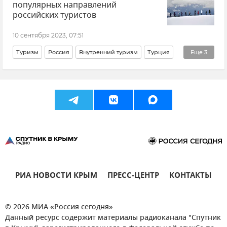
популярных направлений
Распространение коронавируса в РФ
Здоровье
российских туристов
Мнения
Крым
Общество
Грипп
10 сентября 2023, 07:51
Туризм
Россия
Внутренний туризм
Турция
Еще
3
ОАЭ
Таиланд
Куба
РИА НОВОСТИ КРЫМ
ПРЕСС-ЦЕНТР
КОНТАКТЫ
© 2026 МИА «Россия сегодня»
Данный ресурс содержит материалы радиоканала "Спутник