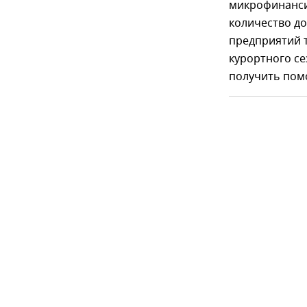
микрофинанси
количество д
предприятий т
курортного с
получить пом