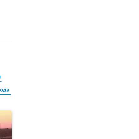
т
ода 