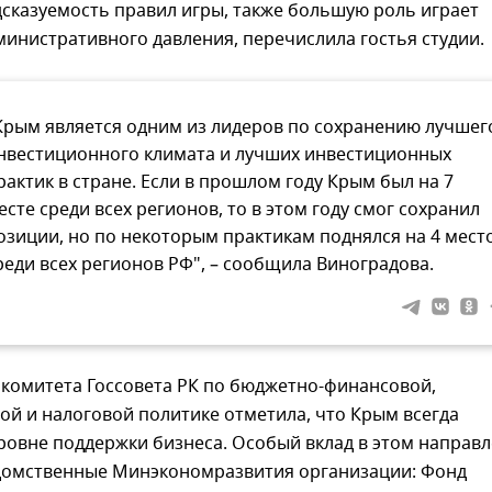
дсказуемость правил игры, также большую роль играет
министративного давления, перечислила гостья студии.
Крым является одним из лидеров по сохранению лучшег
нвестиционного климата и лучших инвестиционных
рактик в стране. Если в прошлом году Крым был на 7
есте среди всех регионов, то в этом году смог сохранил
озиции, но по некоторым практикам поднялся на 4 мест
реди всех регионов РФ", – сообщила Виноградова.
 комитета Госсовета РК по бюджетно-финансовой,
й и налоговой политике отметила, что Крым всегда
ровне поддержки бизнеса. Особый вклад в этом направ
домственные Минэкономразвития организации: Фонд