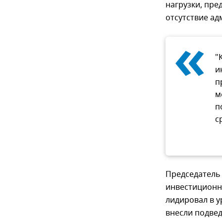
нагрузки, пре
отсутствие ад
«
"
и
п
м
п
с
Председатель
инвестиционно
лидировал в у
внесли подве