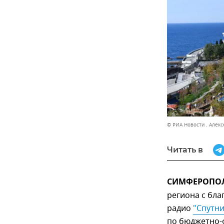
© РИА Новости . Алек
Читать в
СИМФЕРОПОЛЬ
региона с бл
радио
"Спутни
по бюджетно-