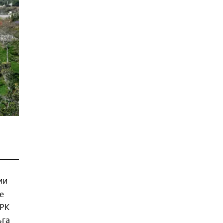
ии
е
 РК
ьга