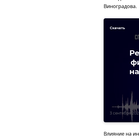
Виноградова.
Скачать
Ре
ф
на
3 сентября 202
Влияние на и