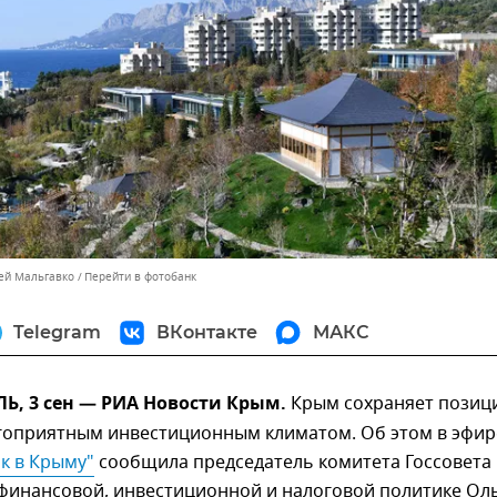
сей Мальгавко
Перейти в фотобанк
Telegram
ВКонтакте
МАКС
, 3 сен — РИА Новости Крым.
Крым сохраняет позиц
агоприятным инвестиционным климатом. Об этом в эфир
к в Крыму"
сообщила председатель комитета Госсовета
финансовой, инвестиционной и налоговой политике Ол