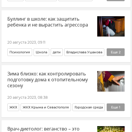
Центр погоды "ФОБОС"
Евгений Тишковец
Буллинг в школе: как защитить
Крым
Новости Крыма
ребенка и не вырастить агрессора
20 августа 2023, 09:11
Психология
Школа
дети
Владислава Ушакова
Еще
2
Крымский инженерно-педагогический университет (КИПУ)
Зима близко: как контролировать
родители
подготовку дома к отопительному
сезону
20 августа 2023, 08:38
ЖКХ
ЖКХ Крыма и Севастополя
Городская среда
Еще
1
Анатолий Петров
Врач-диетолог: веганство – это