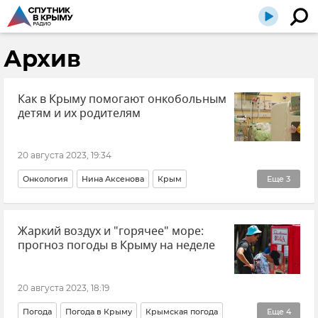
Архив
Как в Крыму помогают онкобольным
детям и их родителям
20 августа 2023, 19:34
Онкология
Нина Аксенова
Крым
Еще
3
Новые регионы России
Жаркий воздух и "горячее" море:
Здравоохранение в Крыму и Севастополе
прогноз погоды в Крыму на неделе
Республиканская детская клиническая больница (РДКБ)
20 августа 2023, 18:19
Погода
Погода в Крыму
Крымская погода
Еще
4