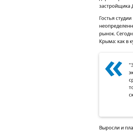
застройщика 
Гостья студии
неопределенн
рынок. Сегод
Крыма: как в 
«
"
э
с
т
с
Выросли и пл