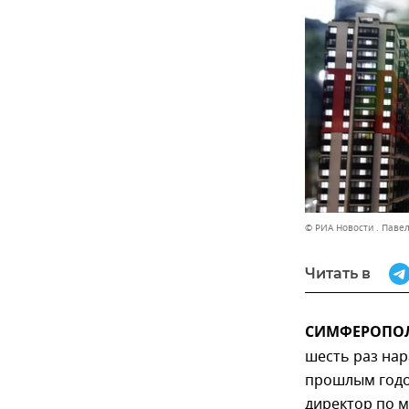
© РИА Новости . Паве
Читать в
СИМФЕРОПОЛЬ
шесть раз нар
прошлым годо
директор по 