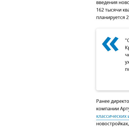
введения ново
162 тысячи кв
планируется 2
«
"
К
ч
у
п
Ранее директ
компании Арт
классических
новостройках,