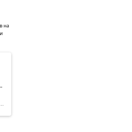
в на
ии
–