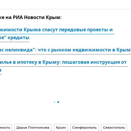
же на РИА Новости Крым:
жимости Крыма спасут передовые проекты и 
е" кредиты
ас неликвида": что с рынком недвижимости в Крым
илье в ипотеку в Крыму: пошаговая инструкция от 
в
мость
Дарья Плотникова
Крым
Симферополь
Севастополь