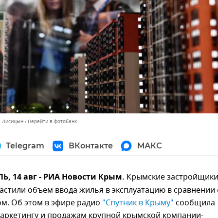
л Лисицын
Перейти в фотобанк
Telegram
ВКонтакте
МАКС
, 14 авг - РИА Новости Крым.
Крымские застройщики
астили объем ввода жилья в эксплуатацию в сравнении 
м. Об этом в эфире радио
"Спутник в Крыму"
сообщила
маркетингу и продажам крупной крымской компании-