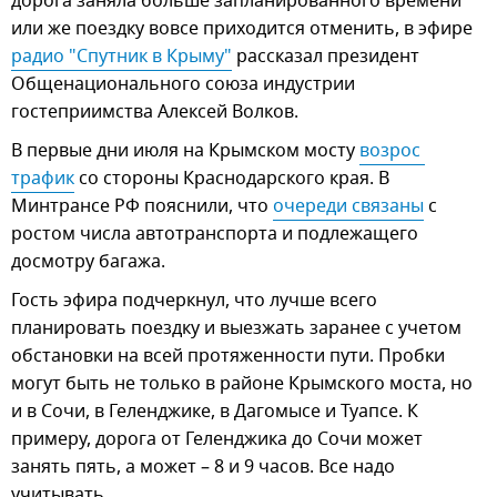
дорога заняла больше запланированного времени
или же поездку вовсе приходится отменить, в эфире
радио "Спутник в Крыму"
рассказал президент
Общенационального союза индустрии
гостеприимства Алексей Волков.
В первые дни июля на Крымском мосту
возрос 
трафик
со стороны Краснодарского края. В
Минтрансе РФ пояснили, что
очереди связаны
с
ростом числа автотранспорта и подлежащего
досмотру багажа.
Гость эфира подчеркнул, что лучше всего
планировать поездку и выезжать заранее с учетом
обстановки на всей протяженности пути. Пробки
могут быть не только в районе Крымского моста, но
и в Сочи, в Геленджике, в Дагомысе и Туапсе. К
примеру, дорога от Геленджика до Сочи может
занять пять, а может – 8 и 9 часов. Все надо
учитывать.