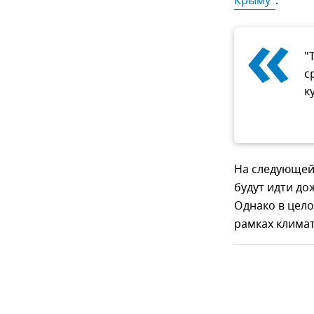
Крыму"
.
«
"
с
к
На следующей 
будут идти до
Однако в цело
рамках клима