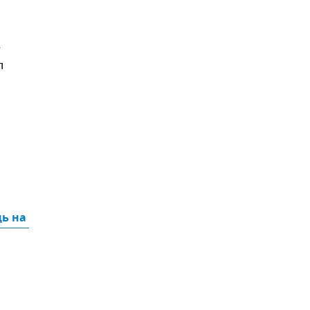
е
л
ь на 