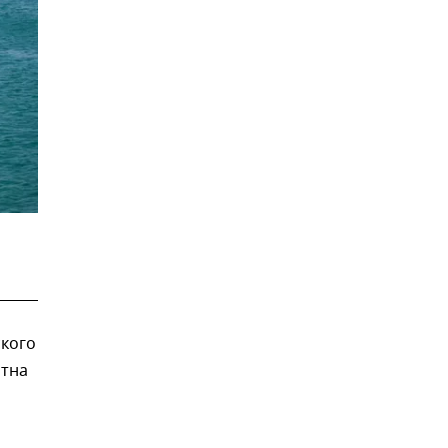
кого
ртна