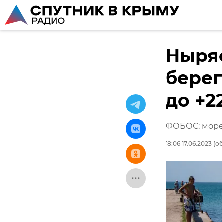
Ныряе
берег
до +2
ФОБОС: море 
18:06 17.06.2023
(об