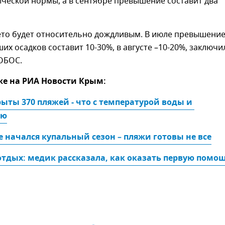
ческой нормы, а в сентябре превышение составит два
лето будет относительно дождливым. В июле превышени
х осадков составит 10-30%, в августе –10-20%, заключи
ОБОС.
же на РИА Новости Крым:
ыты 370 пляжей - что с температурой воды и 
ью
е начался купальный сезон – пляжи готовы не все
тдых: медик рассказала, как оказать первую помощ