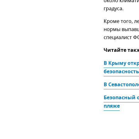
около климати
градуса.
Кроме того, 
нормы выпавши
специалист Ф
Читайте так
В Крыму откр
безопасност
В Севастопол
Безопасный о
пляже