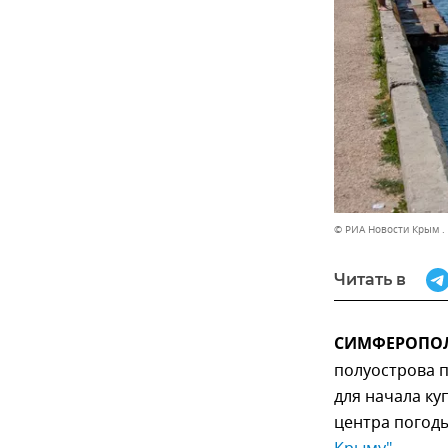
© РИА Новости Крым .
Читать в
СИМФЕРОПОЛЬ
полуострова п
для начала ку
центра погод