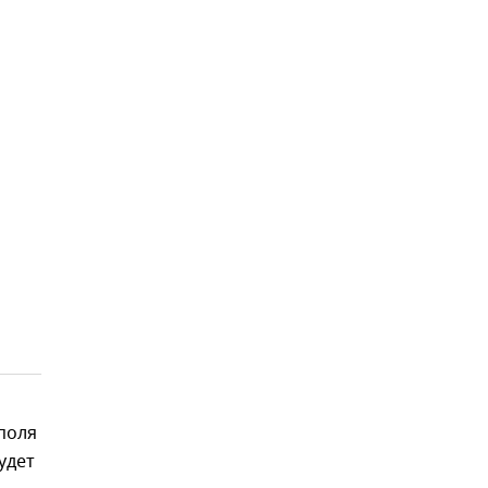
поля
удет