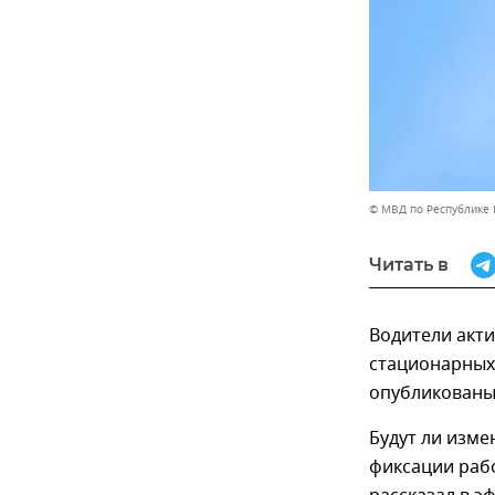
© МВД по Республике
Читать в
Водители акти
стационарных 
опубликованы
Будут ли изме
фиксации рабо