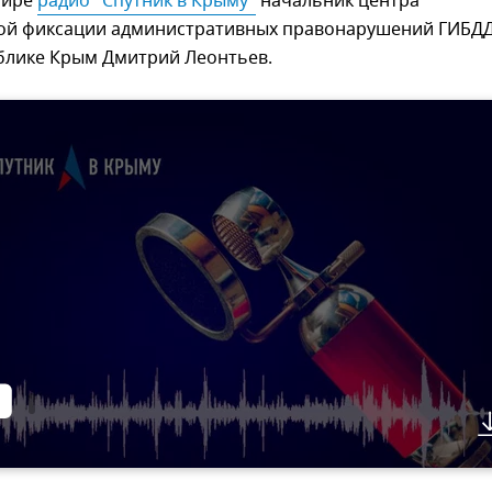
фире
радио "Спутник в Крыму"
начальник центра
ой фиксации административных правонарушений ГИБД
блике Крым Дмитрий Леонтьев.