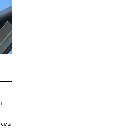
т
стемы