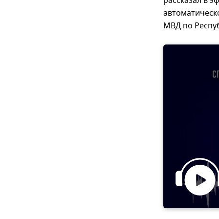
рассказал в э
автоматическ
МВД по Респу