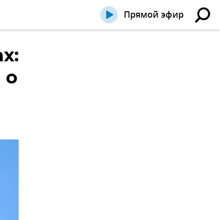
Прямой эфир
х:
 о