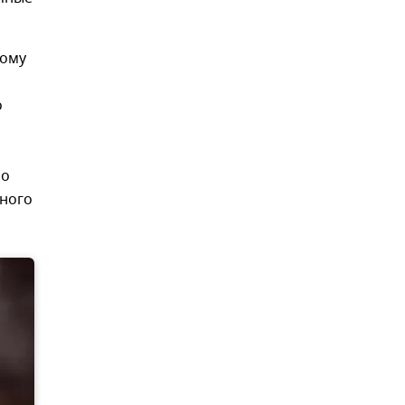
тому
о
Но
много