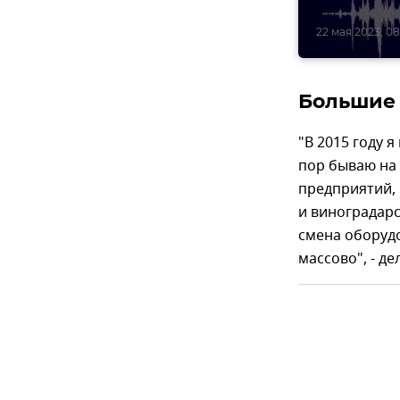
22 мая 2023, 08
Большие 
"В 2015 году 
пор бываю на 
предприятий, 
и виноградар
смена оборуд
массово", - д