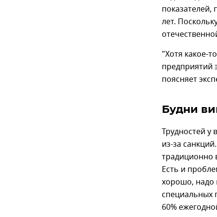
показателей, 
лет. Поскольк
отечественной
"Хотя какое-т
предприятий э
поясняет эксп
Будни ви
Трудностей у 
из-за санкций
традиционно 
Есть и пробл
хорошо, надо
специальных п
60% ежегодной