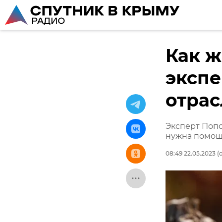
Как ж
экспе
отра
Эксперт Попо
нужна помо
08:49 22.05.2023
(о