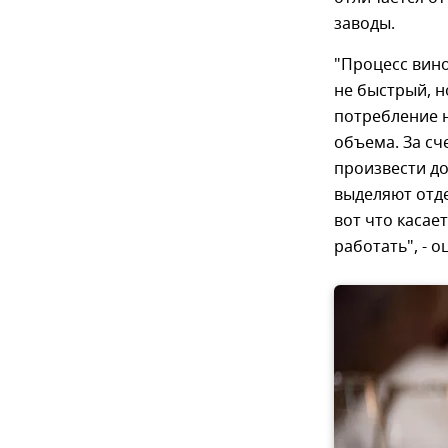
заводы.
"Процесс вин
не быстрый, н
потребление н
объема. За сч
произвести д
выделяют отде
вот что касае
работать", - 