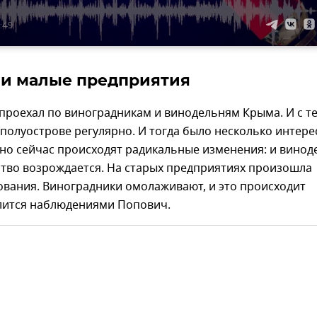
:49
и малые предприятия
я проехал по виноградникам и винодельням Крыма. И с т
полуострове регулярно. И тогда было несколько интер
но сейчас происходят радикальные изменения: и винод
ство возрождается. На старых предприятиях произошла
ования. Виноградники омолаживают, и это происходит
елится наблюдениями Попович.