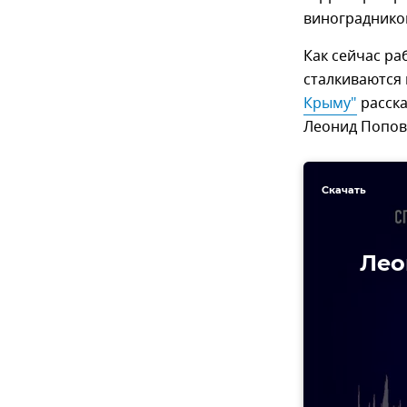
виноградников
Как сейчас ра
сталкиваются 
Крыму"
расска
Леонид Попов
Скачать
Лео