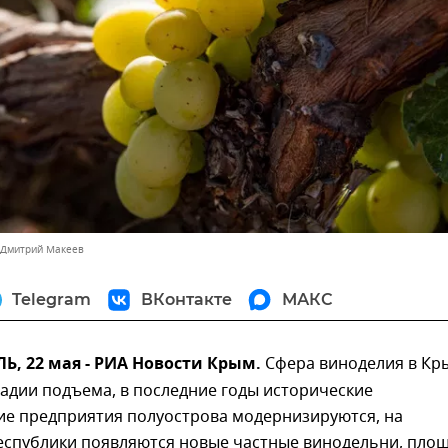
 Дмитрий Макеев
Telegram
ВКонтакте
МАКС
, 22 мая - РИА Новости Крым.
Сфера виноделия в Кр
тадии подъема, в последние годы исторические
ие предприятия полуострова модернизируются, на
еспублики появляются новые частные винодельни, пло