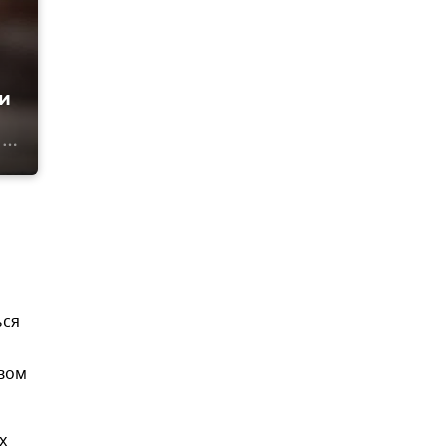
и
ься
о
овом
х