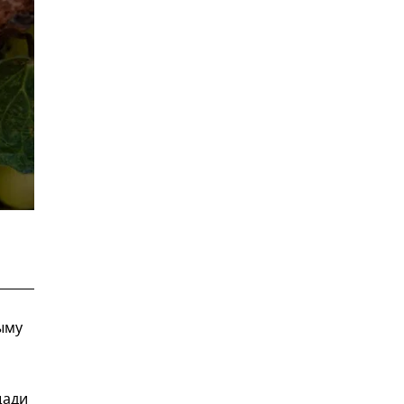
ыму
щади