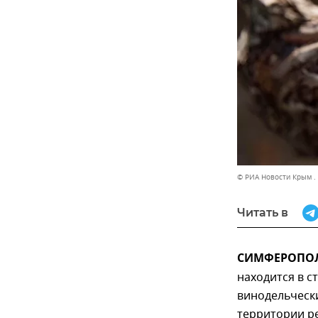
© РИА Новости Крым .
Читать в
СИМФЕРОПОЛЬ
находится в с
винодельческ
территории р