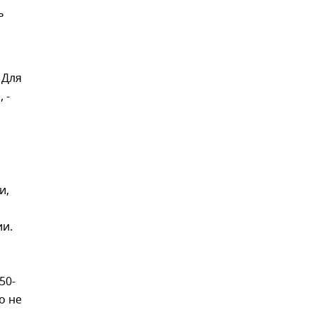
ь
 Для
 -
и,
ии.
50-
о не