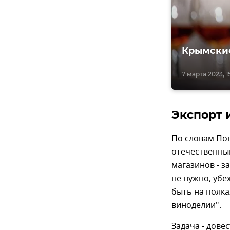
Крымские
7 марта 2023, 1
Экспорт 
По словам По
отечественны
магазинов - з
не нужно, убе
быть на полк
виноделии".
Задача - дове