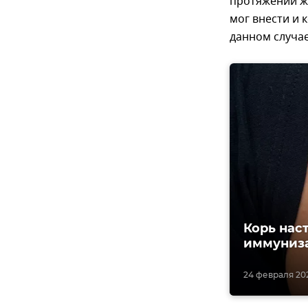
протяжении ж
мог внести и 
данном случа
Корь нас
иммуниз
24 февраля 202