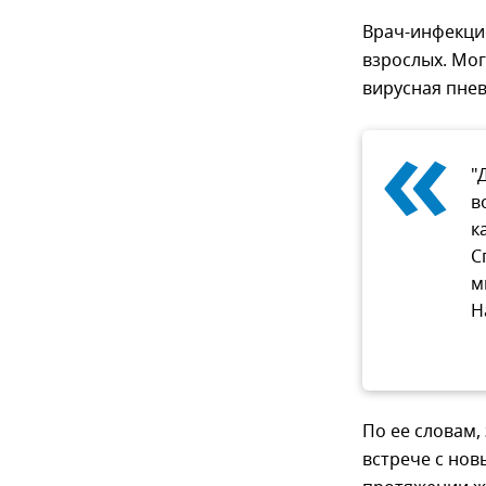
Врач-инфекцио
взрослых. Мог
вирусная пнев
«
"
в
к
С
м
Н
По ее словам,
встрече с нов