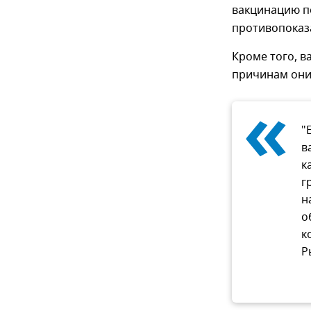
вакцинацию п
противопоказа
Кроме того, в
причинам они 
«
"
в
к
г
н
о
к
Р