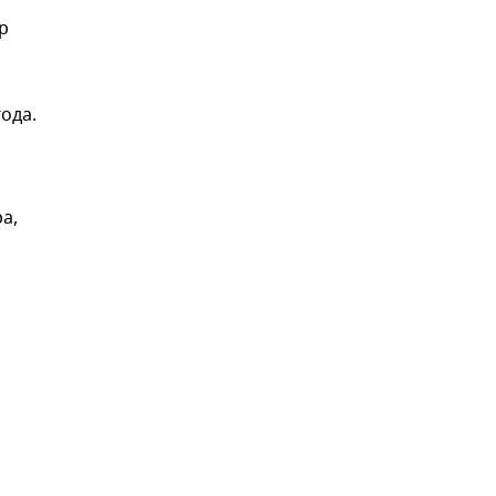
р
ода.
а,