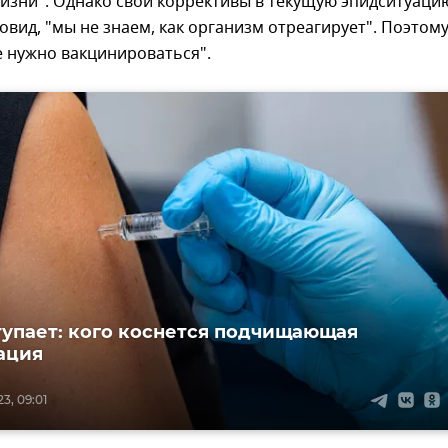
изни". Однако свои коррективы в текущую эпидситуаци
ковид, "мы не знаем, как организм отреагирует". Поэтому
е нужно вакцинироваться".
тупает: кого коснется подчищающая
ация
3, 09:01