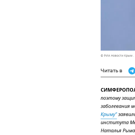
© РИА Новости Крым .
Читать в
СИМФЕРОПОЛЬ
поэтому защи
заболевания м
Крыму"
заявил
института Мед
Наталья Рыма