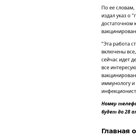
По ее словам,
издал указ о 
достаточном 
вакцинированы
"Эта работа с
включены все,
сейчас идет д
все интересую
вакцинированы
иммунологу и 
инфекционист
Номер телефон
будет до 28 а
Главная 