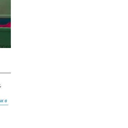
,
к в 