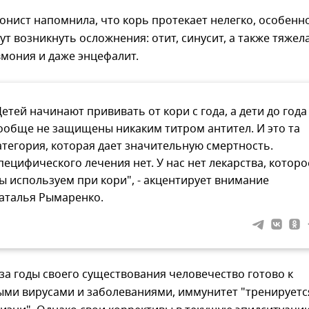
нист напомнила, что корь протекает нелегко, особенно
ут возникнуть осложнения: отит, синусит, а также тяжел
мония и даже энцефалит.
Детей начинают прививать от кори с года, а дети до года
ообще не защищены никаким титром антител. И это та
атегория, которая дает значительную смертность.
пецифического лечения нет. У нас нет лекарства, которо
ы используем при кори", - акцентирует внимание
аталья Рымаренко.
 за годы своего существования человечество готово к
ыми вирусами и заболеваниями, иммунитет "тренируетс