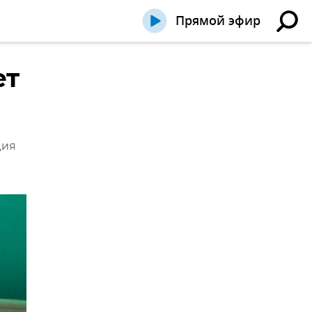
Прямой эфир
ет
ция