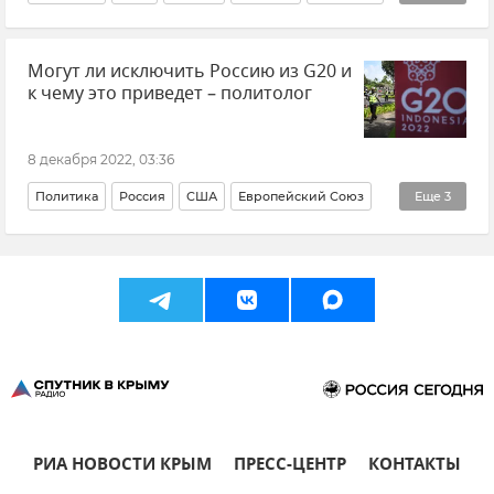
Экономика
Общество
Наталья Киселева
Могут ли исключить Россию из G20 и
Мнения
к чему это приведет – политолог
8 декабря 2022, 03:36
Политика
Россия
США
Европейский Союз
Еще
3
Индия
Китай
НАТО
РИА НОВОСТИ КРЫМ
ПРЕСС-ЦЕНТР
КОНТАКТЫ