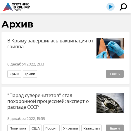
Архив
В Крыму завершилась вакцинация от
гриппа
8 декабря 2022, 21:13
Крым
Грипп
Еще
3
Здравоохранение в Крыму и Севастополе
"Парад суверенитетов" стал
Общество
Новости Крыма
похоронной процессией: эксперт о
распаде СССР
8 декабря 2022, 19:59
Политика
США
Россия
Украина
Казахстан
Еще
4