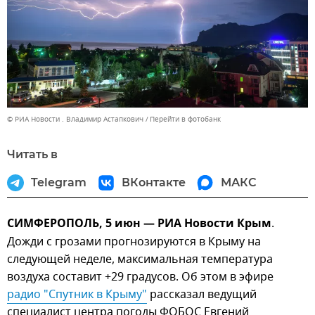
© РИА Новости . Владимир Астапкович
Перейти в фотобанк
Читать в
Telegram
ВКонтакте
МАКС
СИМФЕРОПОЛЬ, 5 июн — РИА Новости Крым
.
Дожди с грозами прогнозируются в Крыму на
следующей неделе, максимальная температура
воздуха составит +29 градусов. Об этом в эфире
радио "Спутник в Крыму"
рассказал ведущий
специалист центра погоды ФОБОС Евгений