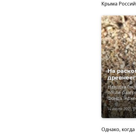
Крыма Россий
На раско
древнеег
Находка был
после разгр
Фонда "Архе
14 июля 2021, 0
Однако, когда