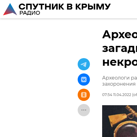
Архео
загад
некро
Археологи ра
захоронения I
07:54 11.04.2022
(об