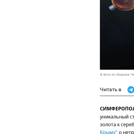
© Фото из сборника "
Читать в
СИМФЕРОПОЛЬ
уникальный ст
золота к сере
Крыму"
о нетр