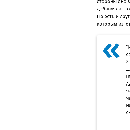
стороны оно 
добавляли это
Но есть и дру
которым изго
«
"
с
Х
д
п
д
ч
ч
н
с