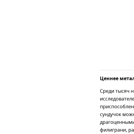
Ценнее метал
Среди тысяч 
исследовател
приспособлен
сундучок можн
драгоценными
филиграни, ра