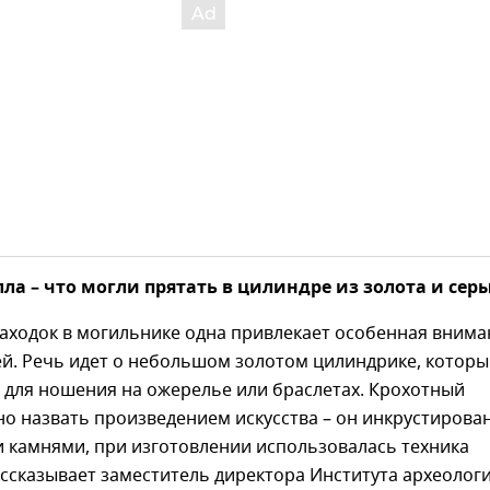
ла – что могли прятать в цилиндре из золота и сер
находок в могильнике одна привлекает особенная внима
ей. Речь идет о небольшом золотом цилиндрике, котор
 для ношения на ожерелье или браслетах. Крохотный
о назвать произведением искусства – он инкрустирова
 камнями, при изготовлении использовалась техника
ссказывает заместитель директора Института археолог