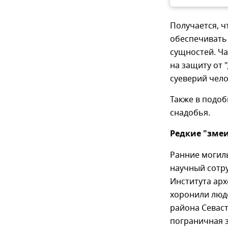
Получается, ч
обеспечивать 
сущностей. Ча
на защиту от 
суеверий челов
Также в подо
снадобья.
Редкие "змеи
Ранние могилы
научный сотру
Института ар
хоронили люд
района Севаст
пограничная з