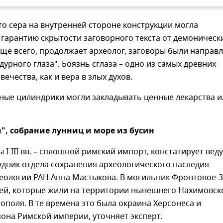
то сера на внутренней стороне конструкции могла
гарантию скрытости заговорного текста от демоническ
ще всего, продолжает археолог, заговоры были направ
"дурного глаза". Боязнь сглаза – одно из самых древних
ечества, как и вера в злых духов.
бные цилиндрики могли закладывать ценные лекарства и
", собрание лунниц и море из бусин
 I-III вв. – сплошной римский импорт, констатирует ве
дник отдела сохранения археологического наследия
хеологии РАН Анна Мастыкова. В могильник Фронтовое-3
ей, которые жили на территории нынешнего Нахимовск
ополя. В те времена это была окраина Херсонеса и
она Римской империи, уточняет эксперт.