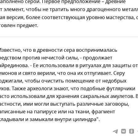
заполнено серой. Первое предположение – древние
т элемент, чтобы не тратить много драгоценного металл
гая версия, более соответствующая уровню мастерства, 
товлен предмет.
Известно, что в древности сера воспринималась
редством против нечистой силы, - продолжает
айрединова. - Ее использовали в ритуалах для защиты от
емонов и свято верили, что она их отпугивает. Серу
оджигали, чтобы очистить помещение от недобрых
ухов. Также археологи знают, что подобные футлярчики
асто использовали для хранения сакральных амулетов. 
астности, ими могли выступать различные заговоры,
аписанные на папирусе или на ткани, фрагмент
кладывали и замыкали внутри цилиндра".