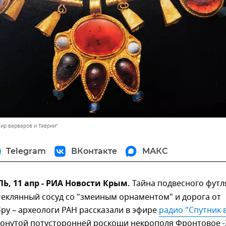
Мир варваров и Таврии"
Telegram
ВКонтакте
МАКС
, 11 апр - РИА Новости Крым.
Тайна подвесного футл
еклянный сосуд со "змеиным орнаментом" и дорога от
бру – археологи РАН рассказали в эфире
радио "Спутник в
онутой потусторонней роскоши некрополя Фронтовое -