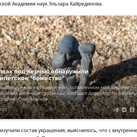
ской Академии наук Эльзара Хайрединова.
пках под Керчью обнаружили
ипетское "божество"
а обнаружена в отвале земли, оставленном мародерами
абления античной гробницы, сообщил директор по развит
ология" Олег Марков.
7:27
 изучили состав украшения, выяснилось, что с внутренн