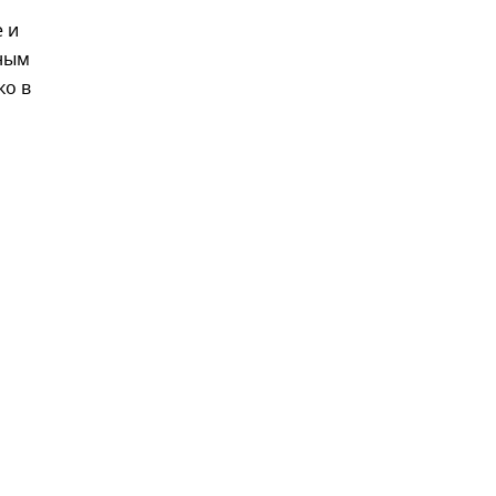
 и
иным
ко в