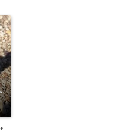
ию
ей