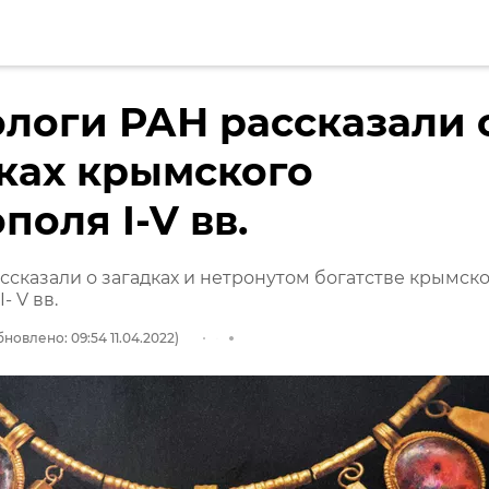
логи РАН рассказали 
ках крымского
поля I-V вв.
ссказали о загадках и нетронутом богатстве крымск
- V вв.
новлено: 09:54 11.04.2022)