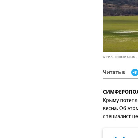
© РИА Новости Крым .
Читать в
СИМФЕРОПОЛЬ
Крыму потепле
весна. Об это
специалист ц